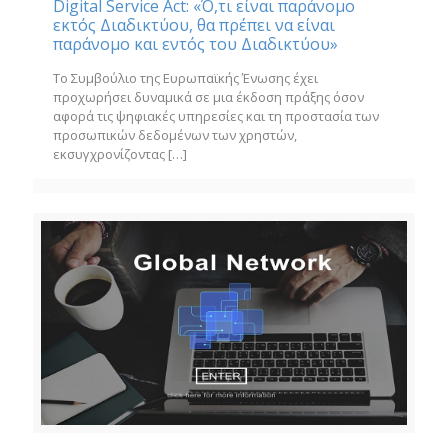
Digital Service Act: «Ό,τι είναι παράνομο
εκτός Διαδικτύου, θα πρέπει να είναι
παράνομο και εντός του Διαδικτύου»
Το Συμβούλιο της Ευρωπαϊκής Ένωσης έχει
προχωρήσει δυναμικά σε μια έκδοση πράξης όσον
αφορά τις ψηφιακές υπηρεσίες και τη προστασία των
προσωπικών δεδομένων των χρηστών,
εκσυγχρονίζοντας
[…]