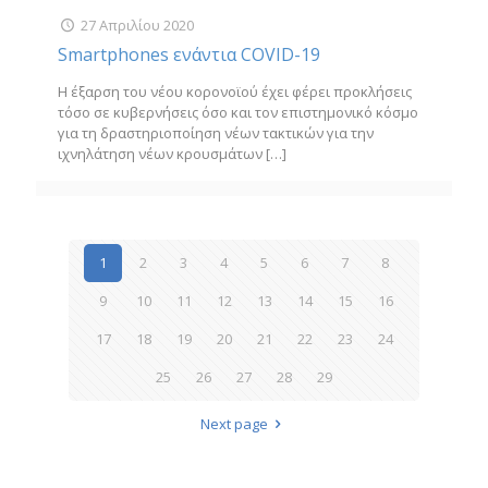
27 Απριλίου 2020
Smartphones ενάντια COVID-19
Η έξαρση του νέου κορονοϊού έχει φέρει προκλήσεις
τόσο σε κυβερνήσεις όσο και τον επιστημονικό κόσμο
για τη δραστηριοποίηση νέων τακτικών για την
ιχνηλάτηση νέων κρουσμάτων
[…]
1
2
3
4
5
6
7
8
9
10
11
12
13
14
15
16
17
18
19
20
21
22
23
24
25
26
27
28
29
Next page