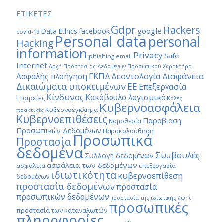
ΕΤΙΚΕΤΕΣ
Gdpr
Hackers
google
Data Ethics
facebook
covid-19
Personal data
personal
Hacking
information
Privacy
Safe
phishing email
Internet
Αρχή Προστασίας Δεδομένων Προσωπικού Χαρακτήρα
ΓΚΠΔ
Διαφάνεια
Δεοντολογία
Ασφαλής πλοήγηση
Δικαιώματα υποκειμένων
ΕΕ
Επεξεργασία
Κίνδυνος
Κακόβουλο λογισμικό
Εταιρείες
Καλές
Κυβερνοασφάλεια
Κυβερνοέγκλημα
πρακτικές
Κυβερνοεπιθέσεις
Παραβίαση
Νομοθεσία
Προσωπικών Δεδομένων
Παρακολούθηση
Προσωπικά
Προστασία
δεδομένα
Συμβουλές
Συλλογή δεδομένων
ασφάλεια των δεδομένων
ασφάλεια
επεξεργασία
ιδιωτικότητα
κυβερνοεπίθεση
δεδομένων
προστασία δεδομένων
προστασία
προσωπικών δεδομένων
προστασία της ιδιωτικής ζωής
προσωπικές
προστασία των καταναλωτών
πληροφορίες