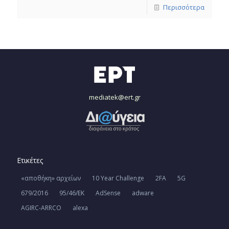
Περισσότερα
mediatek@ert.gr
Ετικέτες
«αποθήκη» αρχείων
10 Year Challenge
2FA
5G
679/2016
95/46/ΕΚ
AdSense
adware
AGIRC-ARRCO
alexa