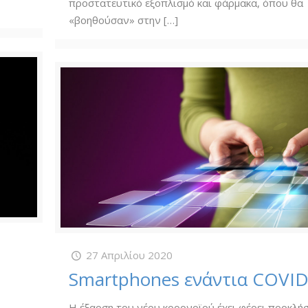
προστατευτικό εξοπλισμό και φάρμακα, όπου θα
«βοηθούσαν» στην
[…]
27 Απριλίου 2020
Smartphones ενάντια COVID
Η έξαρση του νέου κορονοϊού έχει φέρει προκλήσ