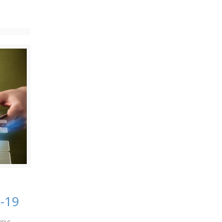
-19
εις