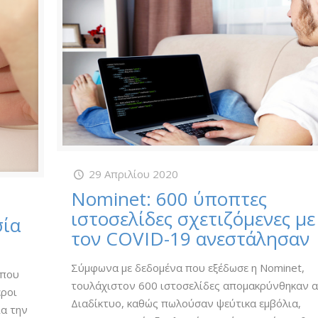
29 Απριλίου 2020
Nominet: 600 ύποπτες
ιστοσελίδες σχετιζόμενες με
σία
τον COVID-19 ανεστάλησαν
Σύμφωνα με δεδομένα που εξέδωσε η Nominet,
 που
τουλάχιστον 600 ιστοσελίδες απομακρύνθηκαν 
εροι
Διαδίκτυο, καθώς πωλούσαν ψεύτικα εμβόλια,
ια την