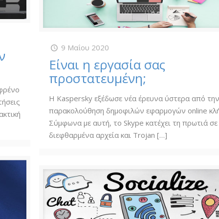
9 Μαΐου 2020
ν
Είναι η εργασία σας
προστατευμένη;
 φρένο
Η Kaspersky εξέδωσε νέα έρευνα ύστερα από τη
τήσεις
παρακολούθηση δημοφιλών εφαρμογών online κλ
ακτική
Σύμφωνα με αυτή, το Skype κατέχει τη πρωτιά σε
διεφθαρμένα αρχεία και Trojan
[…]