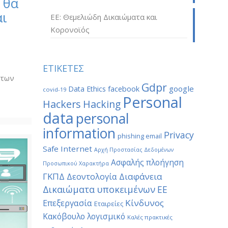
 θα
αι
ΕΕ: Θεμελιώδη Δικαιώματα και
Κορονοϊός
ν
ΕΤΙΚΕΤΕΣ
 των
Gdpr
google
Data Ethics
facebook
covid-19
Personal
Hackers
Hacking
data
personal
information
Privacy
phishing email
Safe Internet
Αρχή Προστασίας Δεδομένων
Ασφαλής πλοήγηση
Προσωπικού Χαρακτήρα
ΓΚΠΔ
Διαφάνεια
Δεοντολογία
Δικαιώματα υποκειμένων
ΕΕ
Κίνδυνος
Επεξεργασία
Εταιρείες
Κακόβουλο λογισμικό
Καλές πρακτικές