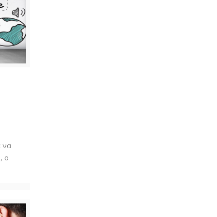
α να
, ο