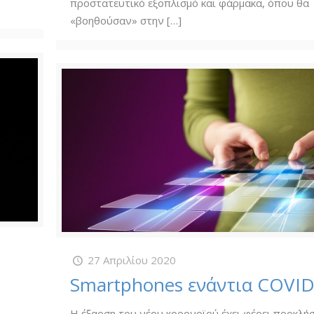
προστατευτικό εξοπλισμό και φάρμακα, όπου θα
«βοηθούσαν» στην
[…]
27 Απριλίου 2020
Smartphones ενάντια COVID
Η έξαρση του νέου κορονοϊού έχει φέρει προκλήσ