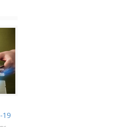
-19
εις