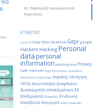
 θα
αι
ΕΕ: Θεμελιώδη Δικαιώματα και
Κορονοϊός
ν
ΕΤΙΚΕΤΕΣ
 των
Gdpr
google
Data Ethics
facebook
covid-19
Personal
Hackers
Hacking
data
personal
information
Privacy
phishing email
Safe Internet
Αρχή Προστασίας Δεδομένων
Ασφαλής πλοήγηση
Προσωπικού Χαρακτήρα
ΓΚΠΔ
Διαφάνεια
Δεοντολογία
Δικαιώματα υποκειμένων
ΕΕ
Κίνδυνος
Επεξεργασία
Εταιρείες
Κακόβουλο λογισμικό
Καλές πρακτικές