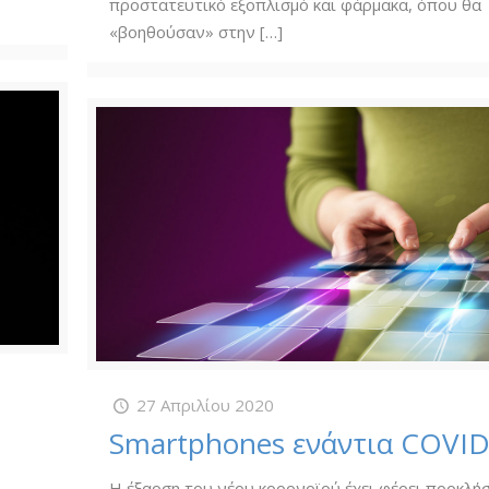
προστατευτικό εξοπλισμό και φάρμακα, όπου θα
«βοηθούσαν» στην
[…]
27 Απριλίου 2020
Smartphones ενάντια COVID
Η έξαρση του νέου κορονοϊού έχει φέρει προκλήσ