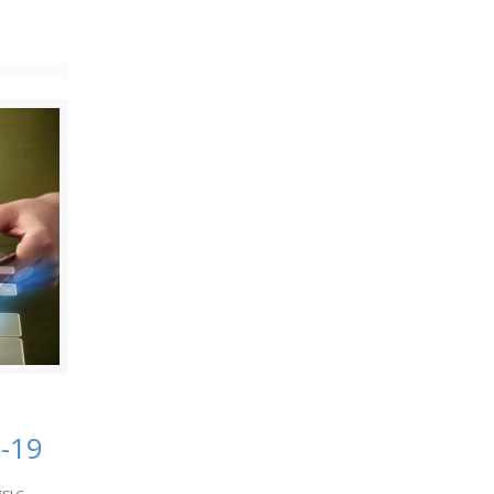
-19
εις