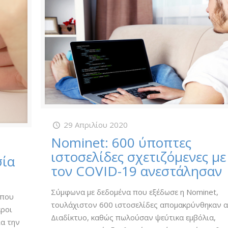
29 Απριλίου 2020
Nominet: 600 ύποπτες
ιστοσελίδες σχετιζόμενες με
σία
τον COVID-19 ανεστάλησαν
Σύμφωνα με δεδομένα που εξέδωσε η Nominet,
 που
τουλάχιστον 600 ιστοσελίδες απομακρύνθηκαν 
εροι
Διαδίκτυο, καθώς πωλούσαν ψεύτικα εμβόλια,
ια την