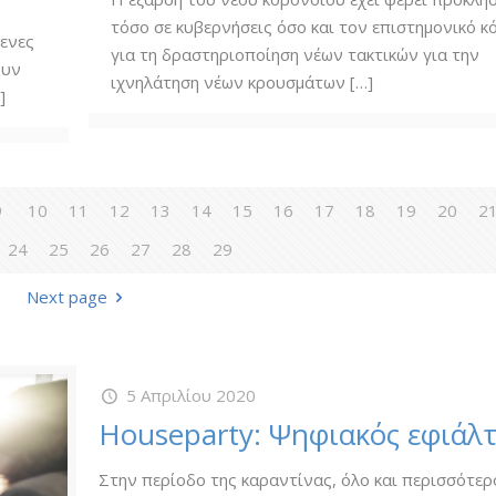
τόσο σε κυβερνήσεις όσο και τον επιστημονικό κ
μενες
για τη δραστηριοποίηση νέων τακτικών για την
ουν
ιχνηλάτηση νέων κρουσμάτων
[…]
]
9
10
11
12
13
14
15
16
17
18
19
20
2
24
25
26
27
28
29
Next page
5 Απριλίου 2020
Houseparty: Ψηφιακός εφιάλτ
Στην περίοδο της καραντίνας, όλο και περισσότε