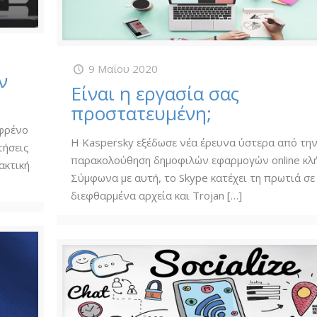
9 Μαΐου 2020
ν
Είναι η εργασία σας
προστατευμένη;
 φρένο
Η Kaspersky εξέδωσε νέα έρευνα ύστερα από τη
τήσεις
παρακολούθηση δημοφιλών εφαρμογών online κλ
ακτική
Σύμφωνα με αυτή, το Skype κατέχει τη πρωτιά σε
διεφθαρμένα αρχεία και Trojan
[…]