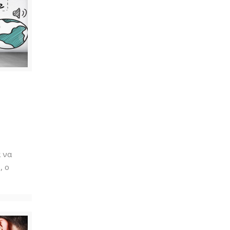
α να
, ο