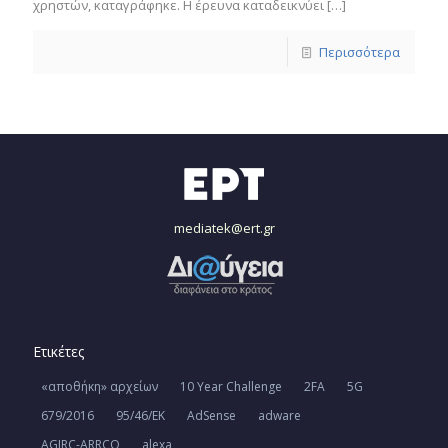
χρηστών, καταγράφηκε. Η έρευνα καταδεικνύει
[…]
Περισσότερα
mediatek@ert.gr
Ετικέτες
«αποθήκη» αρχείων
10 Year Challenge
2FA
5G
679/2016
95/46/ΕΚ
AdSense
adware
AGIRC-ARRCO
alexa