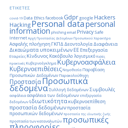
ΕΤΙΚΕΤΕΣ
Gdpr
Hackers
google
Data Ethics
facebook
covid-19
Personal data
personal
Hacking
information
Privacy
Safe
phishing email
Internet
Αρχή Προστασίας Δεδομένων Προσωπικού Χαρακτήρα
ΓΚΠΔ
Διαφάνεια
Δεοντολογία
Ασφαλής πλοήγηση
Δικαιώματα υποκειμένων
ΕΕ
Επεξεργασία
Κίνδυνος
Κακόβουλο λογισμικό
Εταιρείες
Καλές
Κυβερνοασφάλεια
Κυβερνοέγκλημα
πρακτικές
Κυβερνοεπιθέσεις
Παραβίαση
Νομοθεσία
Προσωπικών Δεδομένων
Παρακολούθηση
Προσωπικά
Προστασία
δεδομένα
Συμβουλές
Συλλογή δεδομένων
ασφάλεια των δεδομένων
ασφάλεια
επεξεργασία
ιδιωτικότητα
κυβερνοεπίθεση
δεδομένων
προστασία δεδομένων
προστασία
προσωπικών δεδομένων
προστασία της ιδιωτικής ζωής
προσωπικές
προστασία των καταναλωτών
πληροφορίες