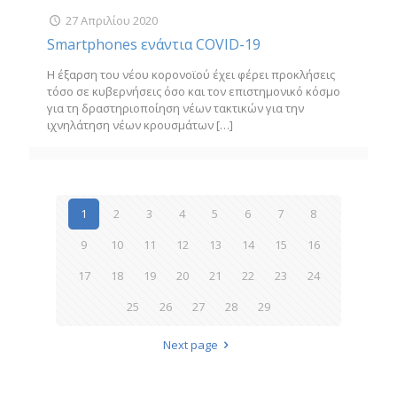
27 Απριλίου 2020
Smartphones ενάντια COVID-19
Η έξαρση του νέου κορονοϊού έχει φέρει προκλήσεις
τόσο σε κυβερνήσεις όσο και τον επιστημονικό κόσμο
για τη δραστηριοποίηση νέων τακτικών για την
ιχνηλάτηση νέων κρουσμάτων
[…]
1
2
3
4
5
6
7
8
9
10
11
12
13
14
15
16
17
18
19
20
21
22
23
24
25
26
27
28
29
Next page