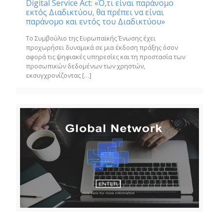
Digital Service Act: «Ό,τι είναι παράνομο
εκτός Διαδικτύου, θα πρέπει να είναι
παράνομο και εντός του Διαδικτύου»
Το Συμβούλιο της Ευρωπαϊκής Ένωσης έχει
προχωρήσει δυναμικά σε μια έκδοση πράξης όσον
αφορά τις ψηφιακές υπηρεσίες και τη προστασία των
προσωπικών δεδομένων των χρηστών,
εκσυγχρονίζοντας
[…]