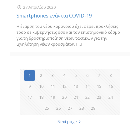
27 Απριλίου 2020
Smartphones ενάντια COVID-19
Η έξαρση του νέου κορονοϊού έχει φέρει προκλήσεις
τόσο σε κυβερνήσεις όσο και τον επιστημονικό κόσμο
για τη δραστηριοποίηση νέων τακτικών για την
ιχνηλάτηση νέων κρουσμάτων
[…]
1
2
3
4
5
6
7
8
9
10
11
12
13
14
15
16
17
18
19
20
21
22
23
24
25
26
27
28
29
Next page