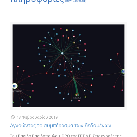
συγκατάθεση
13 Φεβρουαρίου 2019
Αγνοώντας το συμπέρασμα των δεδομένων
Του Βασίλη Βασιλόπουλου, DPO της ΕΡΤ Α.Ε. Στις αγορές της