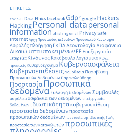
ΕΤΙΚΕΤΕΣ
Gdpr
Hackers
google
Data Ethics
facebook
covid-19
Personal data
personal
Hacking
information
Privacy
Safe
phishing email
Internet
Αρχή Προστασίας Δεδομένων Προσωπικού Χαρακτήρα
ΓΚΠΔ
Διαφάνεια
Δεοντολογία
Ασφαλής πλοήγηση
Δικαιώματα υποκειμένων
ΕΕ
Επεξεργασία
Κίνδυνος
Κακόβουλο λογισμικό
Εταιρείες
Καλές
Κυβερνοασφάλεια
Κυβερνοέγκλημα
πρακτικές
Κυβερνοεπιθέσεις
Παραβίαση
Νομοθεσία
Προσωπικών Δεδομένων
Παρακολούθηση
Προσωπικά
Προστασία
δεδομένα
Συμβουλές
Συλλογή δεδομένων
ασφάλεια των δεδομένων
ασφάλεια
επεξεργασία
ιδιωτικότητα
κυβερνοεπίθεση
δεδομένων
προστασία δεδομένων
προστασία
προσωπικών δεδομένων
προστασία της ιδιωτικής ζωής
προσωπικές
προστασία των καταναλωτών
πληροφορίες