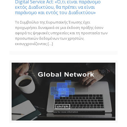
Digital Service Act: «Ό,τι είναι παράνομο
εκτός Διαδικτύου, θα πρέπει να είναι
παράνομο και εντός του Διαδικτύου»
Το Συμβούλιο της Ευρωπαϊκής Ένωσης έχει
προχωρήσει δυναμικά σε μια έκδοση πράξης όσον
αφορά τις ψηφιακές υπηρεσίες και τη προστασία των
προσωπικών δεδομένων των χρηστών,
εκσυγχρονίζοντας
[…]