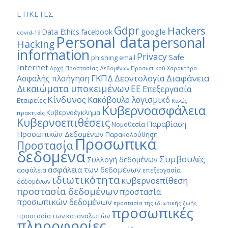
ΕΤΙΚΕΤΕΣ
Gdpr
Hackers
google
Data Ethics
facebook
covid-19
Personal data
personal
Hacking
information
Privacy
Safe
phishing email
Internet
Αρχή Προστασίας Δεδομένων Προσωπικού Χαρακτήρα
ΓΚΠΔ
Διαφάνεια
Δεοντολογία
Ασφαλής πλοήγηση
Δικαιώματα υποκειμένων
ΕΕ
Επεξεργασία
Κίνδυνος
Κακόβουλο λογισμικό
Εταιρείες
Καλές
Κυβερνοασφάλεια
Κυβερνοέγκλημα
πρακτικές
Κυβερνοεπιθέσεις
Παραβίαση
Νομοθεσία
Προσωπικών Δεδομένων
Παρακολούθηση
Προσωπικά
Προστασία
δεδομένα
Συμβουλές
Συλλογή δεδομένων
ασφάλεια των δεδομένων
ασφάλεια
επεξεργασία
ιδιωτικότητα
κυβερνοεπίθεση
δεδομένων
προστασία δεδομένων
προστασία
προσωπικών δεδομένων
προστασία της ιδιωτικής ζωής
προσωπικές
προστασία των καταναλωτών
πληροφορίες