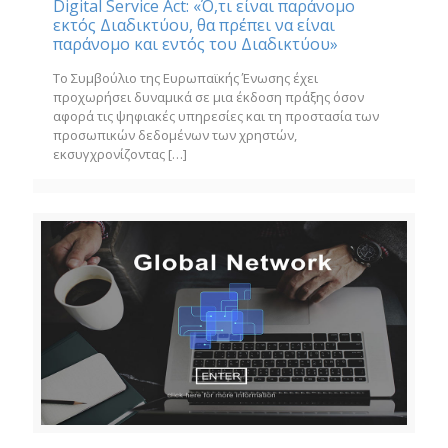
Digital Service Act: «Ό,τι είναι παράνομο
εκτός Διαδικτύου, θα πρέπει να είναι
παράνομο και εντός του Διαδικτύου»
Το Συμβούλιο της Ευρωπαϊκής Ένωσης έχει
προχωρήσει δυναμικά σε μια έκδοση πράξης όσον
αφορά τις ψηφιακές υπηρεσίες και τη προστασία των
προσωπικών δεδομένων των χρηστών,
εκσυγχρονίζοντας
[…]