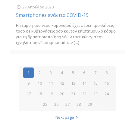
27 Απριλίου 2020
Smartphones ενάντια COVID-19
Η έξαρση του νέου κορονοϊού έχει φέρει προκλήσεις
τόσο σε κυβερνήσεις όσο και τον επιστημονικό κόσμο
για τη δραστηριοποίηση νέων τακτικών για την
ιχνηλάτηση νέων κρουσμάτων
[…]
1
2
3
4
5
6
7
8
9
10
11
12
13
14
15
16
17
18
19
20
21
22
23
24
25
26
27
28
29
Next page