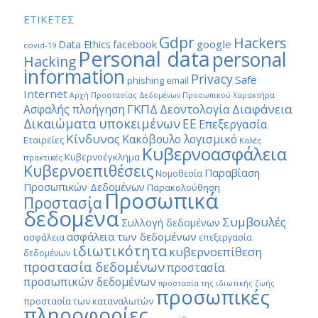
ΕΤΙΚΕΤΕΣ
Gdpr
Hackers
google
Data Ethics
facebook
covid-19
Personal data
personal
Hacking
information
Privacy
Safe
phishing email
Internet
Αρχή Προστασίας Δεδομένων Προσωπικού Χαρακτήρα
ΓΚΠΔ
Διαφάνεια
Δεοντολογία
Ασφαλής πλοήγηση
Δικαιώματα υποκειμένων
ΕΕ
Επεξεργασία
Κίνδυνος
Κακόβουλο λογισμικό
Εταιρείες
Καλές
Κυβερνοασφάλεια
Κυβερνοέγκλημα
πρακτικές
Κυβερνοεπιθέσεις
Παραβίαση
Νομοθεσία
Προσωπικών Δεδομένων
Παρακολούθηση
Προσωπικά
Προστασία
δεδομένα
Συμβουλές
Συλλογή δεδομένων
ασφάλεια των δεδομένων
ασφάλεια
επεξεργασία
ιδιωτικότητα
κυβερνοεπίθεση
δεδομένων
προστασία δεδομένων
προστασία
προσωπικών δεδομένων
προστασία της ιδιωτικής ζωής
προσωπικές
προστασία των καταναλωτών
πληροφορίες