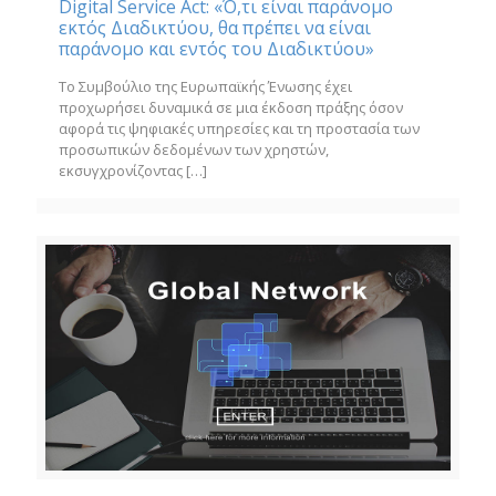
Digital Service Act: «Ό,τι είναι παράνομο
εκτός Διαδικτύου, θα πρέπει να είναι
παράνομο και εντός του Διαδικτύου»
Το Συμβούλιο της Ευρωπαϊκής Ένωσης έχει
προχωρήσει δυναμικά σε μια έκδοση πράξης όσον
αφορά τις ψηφιακές υπηρεσίες και τη προστασία των
προσωπικών δεδομένων των χρηστών,
εκσυγχρονίζοντας
[…]