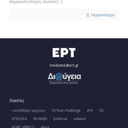
σημερινές εποχές, τα μέσα
[…]
Περισσότερα
mediatek@ert.gr
Ετικέτες
«αποθήκη» αρχείων
10 Year Challenge
2FA
5G
679/2016
95/46/ΕΚ
AdSense
adware
AGIRC-ARRCO
alexa