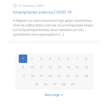
27 Απριλίου 2020
Smartphones ενάντια COVID-19
Η έξαρση του νέου κορονοϊού έχει φέρει προκλήσεις
τόσο σε κυβερνήσεις όσο και τον επιστημονικό κόσμο
για τη δραστηριοποίηση νέων τακτικών για την
ιχνηλάτηση νέων κρουσμάτων
[…]
1
2
3
4
5
6
7
8
9
10
11
12
13
14
15
16
17
18
19
20
21
22
23
24
25
26
27
28
29
Next page