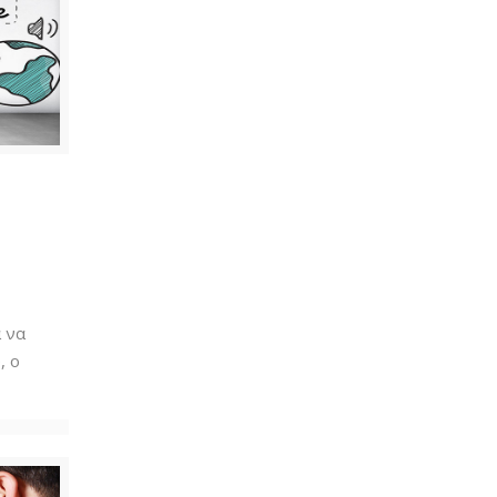
α να
, ο