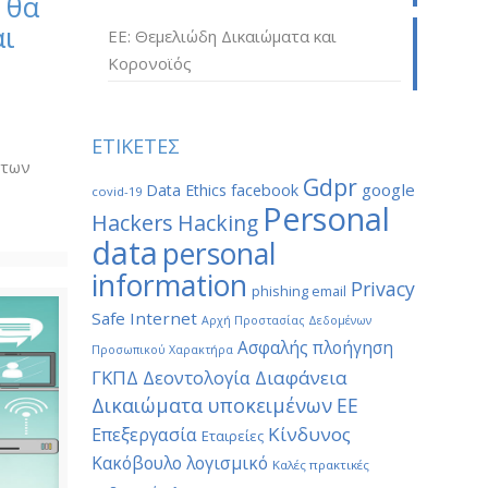
 θα
αι
ΕΕ: Θεμελιώδη Δικαιώματα και
Κορονοϊός
ν
ΕΤΙΚΕΤΕΣ
 των
Gdpr
google
Data Ethics
facebook
covid-19
Personal
Hackers
Hacking
data
personal
information
Privacy
phishing email
Safe Internet
Αρχή Προστασίας Δεδομένων
Ασφαλής πλοήγηση
Προσωπικού Χαρακτήρα
ΓΚΠΔ
Διαφάνεια
Δεοντολογία
Δικαιώματα υποκειμένων
ΕΕ
Κίνδυνος
Επεξεργασία
Εταιρείες
Κακόβουλο λογισμικό
Καλές πρακτικές