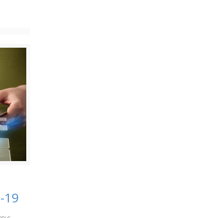
-19
εις