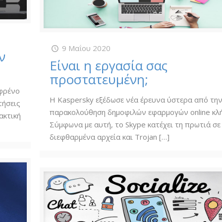
9 Μαΐου 2020
ν
Είναι η εργασία σας
προστατευμένη;
 φρένο
Η Kaspersky εξέδωσε νέα έρευνα ύστερα από τη
τήσεις
παρακολούθηση δημοφιλών εφαρμογών online κλ
ακτική
Σύμφωνα με αυτή, το Skype κατέχει τη πρωτιά σε
διεφθαρμένα αρχεία και Trojan
[…]