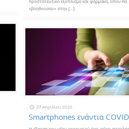
προστατευτικό εξοπλισμό και φάρμακα, όπου θα
«βοηθούσαν» στην
[…]
27 Απριλίου 2020
Smartphones ενάντια COVID
Η έξαρση του νέου κορονοϊού έχει φέρει προκλήσ