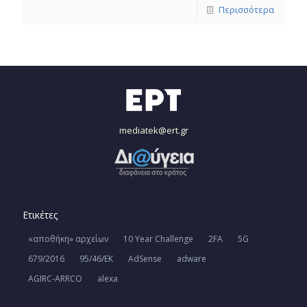
Περισσότερα
mediatek@ert.gr
Ετικέτες
«αποθήκη» αρχείων
10 Year Challenge
2FA
5G
679/2016
95/46/ΕΚ
AdSense
adware
AGIRC-ARRCO
alexa