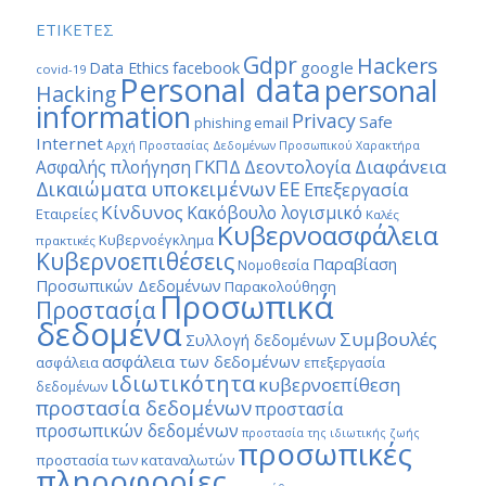
ΕΤΙΚΕΤΕΣ
Gdpr
Hackers
google
Data Ethics
facebook
covid-19
Personal data
personal
Hacking
information
Privacy
Safe
phishing email
Internet
Αρχή Προστασίας Δεδομένων Προσωπικού Χαρακτήρα
ΓΚΠΔ
Διαφάνεια
Δεοντολογία
Ασφαλής πλοήγηση
Δικαιώματα υποκειμένων
ΕΕ
Επεξεργασία
Κίνδυνος
Κακόβουλο λογισμικό
Εταιρείες
Καλές
Κυβερνοασφάλεια
Κυβερνοέγκλημα
πρακτικές
Κυβερνοεπιθέσεις
Παραβίαση
Νομοθεσία
Προσωπικών Δεδομένων
Παρακολούθηση
Προσωπικά
Προστασία
δεδομένα
Συμβουλές
Συλλογή δεδομένων
ασφάλεια των δεδομένων
ασφάλεια
επεξεργασία
ιδιωτικότητα
κυβερνοεπίθεση
δεδομένων
προστασία δεδομένων
προστασία
προσωπικών δεδομένων
προστασία της ιδιωτικής ζωής
προσωπικές
προστασία των καταναλωτών
πληροφορίες