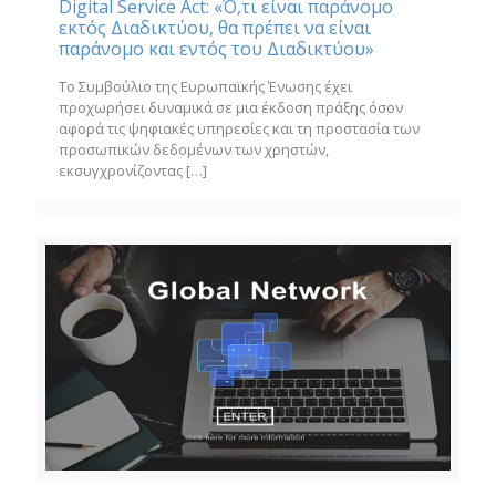
Digital Service Act: «Ό,τι είναι παράνομο
εκτός Διαδικτύου, θα πρέπει να είναι
παράνομο και εντός του Διαδικτύου»
Το Συμβούλιο της Ευρωπαϊκής Ένωσης έχει
προχωρήσει δυναμικά σε μια έκδοση πράξης όσον
αφορά τις ψηφιακές υπηρεσίες και τη προστασία των
προσωπικών δεδομένων των χρηστών,
εκσυγχρονίζοντας
[…]