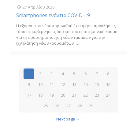
27 Απριλίου 2020
Smartphones ενάντια COVID-19
Η έξαρση του νέου κορονοϊού έχει φέρει προκλήσεις
τόσο σε κυβερνήσεις όσο και τον επιστημονικό κόσμο
για τη δραστηριοποίηση νέων τακτικών για την
ιχνηλάτηση νέων κρουσμάτων
[…]
1
2
3
4
5
6
7
8
9
10
11
12
13
14
15
16
17
18
19
20
21
22
23
24
25
26
27
28
29
Next page