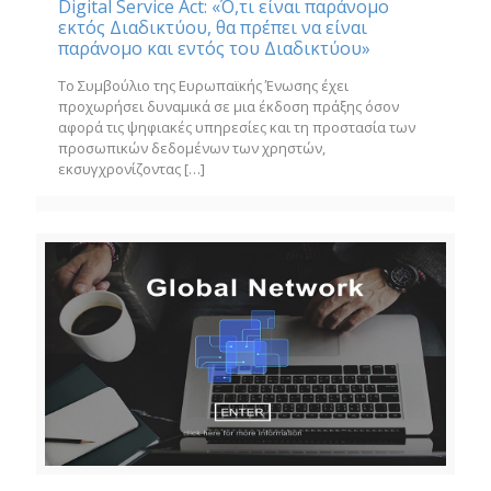
Digital Service Act: «Ό,τι είναι παράνομο
εκτός Διαδικτύου, θα πρέπει να είναι
παράνομο και εντός του Διαδικτύου»
Το Συμβούλιο της Ευρωπαϊκής Ένωσης έχει
προχωρήσει δυναμικά σε μια έκδοση πράξης όσον
αφορά τις ψηφιακές υπηρεσίες και τη προστασία των
προσωπικών δεδομένων των χρηστών,
εκσυγχρονίζοντας
[…]