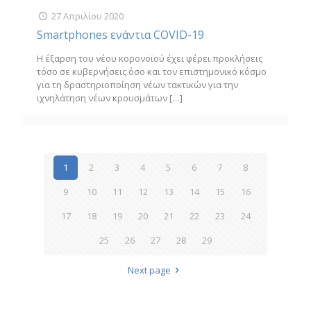
27 Απριλίου 2020
Smartphones ενάντια COVID-19
Η έξαρση του νέου κορονοϊού έχει φέρει προκλήσεις
τόσο σε κυβερνήσεις όσο και τον επιστημονικό κόσμο
για τη δραστηριοποίηση νέων τακτικών για την
ιχνηλάτηση νέων κρουσμάτων
[…]
1
2
3
4
5
6
7
8
9
10
11
12
13
14
15
16
17
18
19
20
21
22
23
24
25
26
27
28
29
Next page