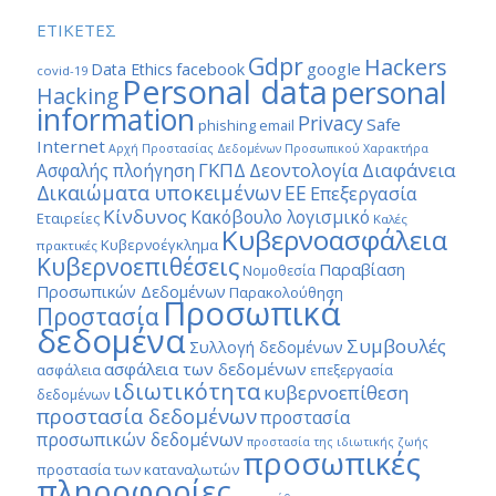
ΕΤΙΚΕΤΕΣ
Gdpr
Hackers
google
Data Ethics
facebook
covid-19
Personal data
personal
Hacking
information
Privacy
Safe
phishing email
Internet
Αρχή Προστασίας Δεδομένων Προσωπικού Χαρακτήρα
ΓΚΠΔ
Διαφάνεια
Δεοντολογία
Ασφαλής πλοήγηση
Δικαιώματα υποκειμένων
ΕΕ
Επεξεργασία
Κίνδυνος
Κακόβουλο λογισμικό
Εταιρείες
Καλές
Κυβερνοασφάλεια
Κυβερνοέγκλημα
πρακτικές
Κυβερνοεπιθέσεις
Παραβίαση
Νομοθεσία
Προσωπικών Δεδομένων
Παρακολούθηση
Προσωπικά
Προστασία
δεδομένα
Συμβουλές
Συλλογή δεδομένων
ασφάλεια των δεδομένων
ασφάλεια
επεξεργασία
ιδιωτικότητα
κυβερνοεπίθεση
δεδομένων
προστασία δεδομένων
προστασία
προσωπικών δεδομένων
προστασία της ιδιωτικής ζωής
προσωπικές
προστασία των καταναλωτών
πληροφορίες