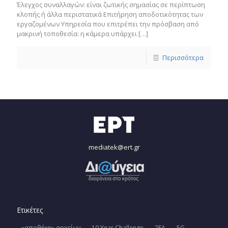
Έλεγχος συναλλαγών: είναι ζωτικής σημασίας σε περίπτωση
κλοπής ή άλλα περιστατικά Επιτήρηση αποδοτικότητας των
εργαζομένων Υπηρεσία που επιτρέπει την πρόσβαση από
μακρινή τοποθεσία: η κάμερα υπάρχει
[…]
Περισσότερα
mediatek@ert.gr
Ετικέτες
«αποθήκη» αρχείων
10 Year Challenge
2FA
5G