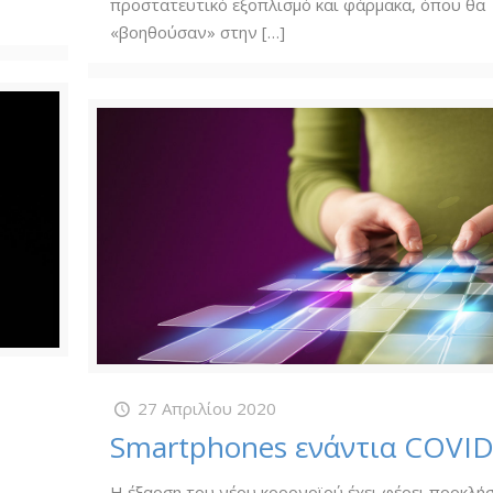
προστατευτικό εξοπλισμό και φάρμακα, όπου θα
«βοηθούσαν» στην
[…]
27 Απριλίου 2020
Smartphones ενάντια COVID
Η έξαρση του νέου κορονοϊού έχει φέρει προκλήσ