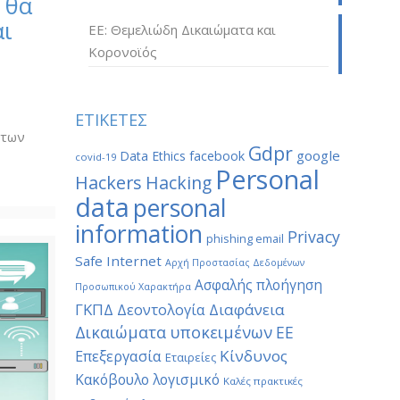
 θα
αι
ΕΕ: Θεμελιώδη Δικαιώματα και
Κορονοϊός
ν
ΕΤΙΚΕΤΕΣ
 των
Gdpr
google
Data Ethics
facebook
covid-19
Personal
Hackers
Hacking
data
personal
information
Privacy
phishing email
Safe Internet
Αρχή Προστασίας Δεδομένων
Ασφαλής πλοήγηση
Προσωπικού Χαρακτήρα
ΓΚΠΔ
Διαφάνεια
Δεοντολογία
Δικαιώματα υποκειμένων
ΕΕ
Κίνδυνος
Επεξεργασία
Εταιρείες
Κακόβουλο λογισμικό
Καλές πρακτικές