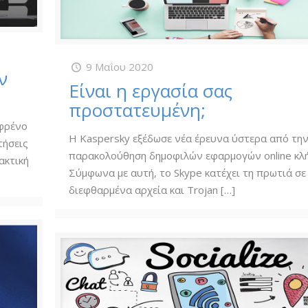
9 Μαΐου 2020
ν
Είναι η εργασία σας
προστατευμένη;
 φρένο
Η Kaspersky εξέδωσε νέα έρευνα ύστερα από τη
τήσεις
παρακολούθηση δημοφιλών εφαρμογών online κλ
ακτική
Σύμφωνα με αυτή, το Skype κατέχει τη πρωτιά σε
διεφθαρμένα αρχεία και Trojan
[…]