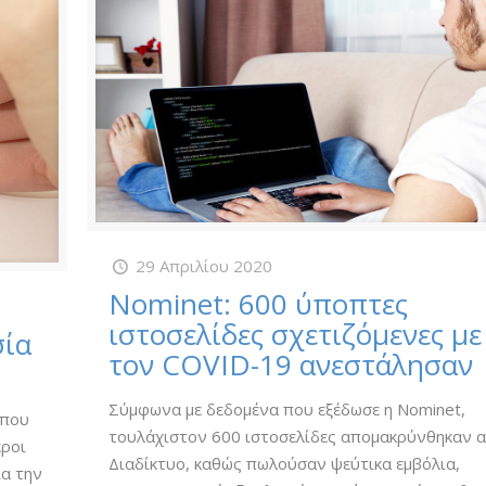
29 Απριλίου 2020
Nominet: 600 ύποπτες
ιστοσελίδες σχετιζόμενες με
σία
τον COVID-19 ανεστάλησαν
Σύμφωνα με δεδομένα που εξέδωσε η Nominet,
 που
τουλάχιστον 600 ιστοσελίδες απομακρύνθηκαν 
εροι
Διαδίκτυο, καθώς πωλούσαν ψεύτικα εμβόλια,
ια την