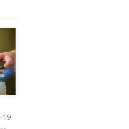
-19
εις