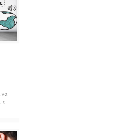
α να
, ο