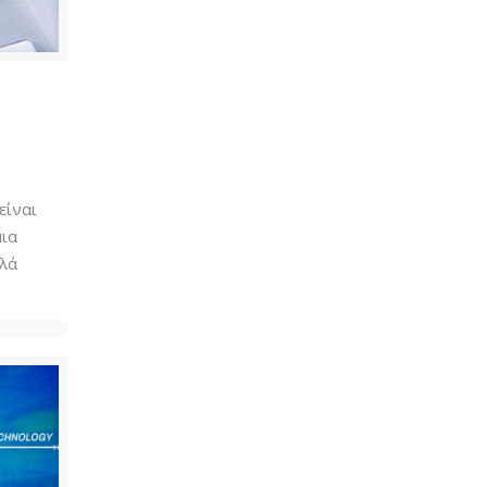
ή
είναι
μια
λλά