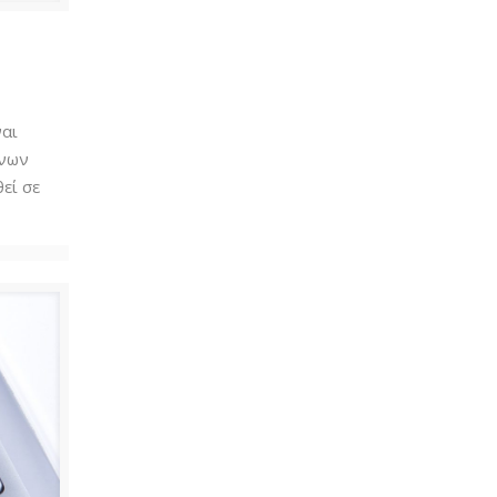
ναι
ένων
εί σε