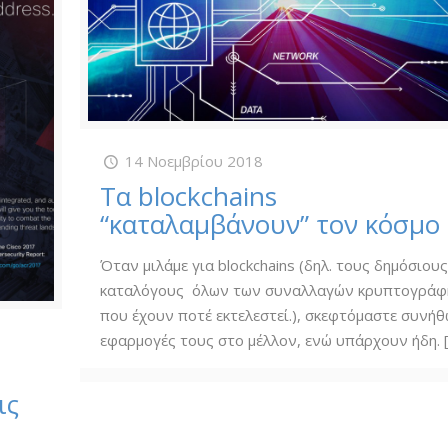
14 Νοεμβρίου 2018
Τα blockchains
“καταλαμβάνουν” τον κόσμο
Όταν μιλάμε για blockchains (δηλ. τους δημόσιoυ
καταλόγους όλων των συναλλαγών κρυπτογράφ
που έχουν ποτέ εκτελεστεί.), σκεφτόμαστε συνήθ
εφαρμογές τους στο μέλλον, ενώ υπάρχουν ήδη.
ις