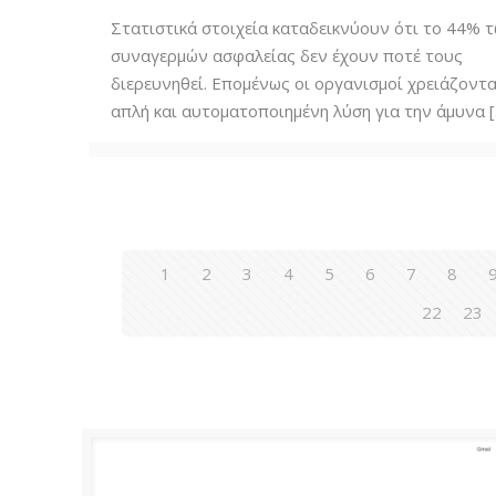
Στατιστικά στοιχεία καταδεικνύουν ότι το 44% 
συναγερμών ασφαλείας δεν έχουν ποτέ τους
διερευνηθεί. Επομένως οι οργανισμοί χρειάζοντα
απλή και αυτοματοποιημένη λύση για την άμυνα
[
1
2
3
4
5
6
7
8
22
23