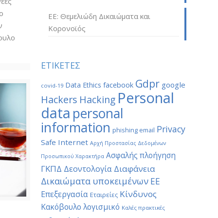
νέες
ο
ΕΕ: Θεμελιώδη Δικαιώματα και
ν
Κορονοϊός
βουλο
ΕΤΙΚΕΤΕΣ
Gdpr
google
Data Ethics
facebook
covid-19
Personal
Hackers
Hacking
data
personal
information
Privacy
phishing email
Safe Internet
Αρχή Προστασίας Δεδομένων
Ασφαλής πλοήγηση
Προσωπικού Χαρακτήρα
ΓΚΠΔ
Διαφάνεια
Δεοντολογία
Δικαιώματα υποκειμένων
ΕΕ
Κίνδυνος
Επεξεργασία
Εταιρείες
Κακόβουλο λογισμικό
Καλές πρακτικές