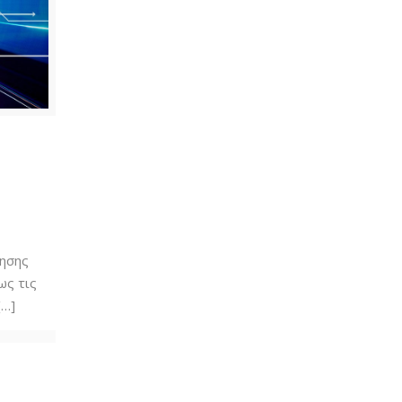
ς
ησης
ως τις
[…]