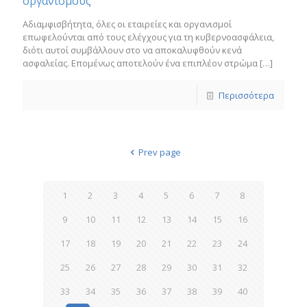
οργανισμούς
Αδιαμφισβήτητα, όλες οι εταιρείες και οργανισμοί
επωφελούνται από τους ελέγχους για τη κυβερνοασφάλεια,
διότι αυτοί συμβάλλουν στο να αποκαλυφθούν κενά
ασφαλείας. Επομένως αποτελούν ένα επιπλέον στρώμα
[…]
Περισσότερα
Prev page
1
2
3
4
5
6
7
8
9
10
11
12
13
14
15
16
17
18
19
20
21
22
23
24
25
26
27
28
29
30
31
32
33
34
35
36
37
38
39
40