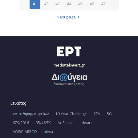
41
42
43
44
45
46
47
Next page
mediatek@ert.gr
Ετικέτες
«αποθήκη» αρχείων
10 Year Challenge
2FA
5G
679/2016
95/46/ΕΚ
AdSense
adware
AGIRC-ARRCO
alexa