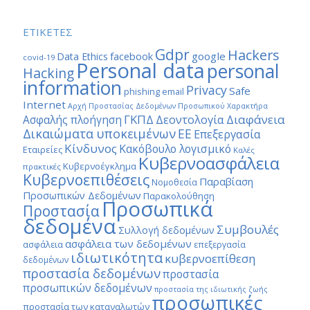
ΕΤΙΚΕΤΕΣ
Gdpr
Hackers
google
Data Ethics
facebook
covid-19
Personal data
personal
Hacking
information
Privacy
Safe
phishing email
Internet
Αρχή Προστασίας Δεδομένων Προσωπικού Χαρακτήρα
ΓΚΠΔ
Διαφάνεια
Δεοντολογία
Ασφαλής πλοήγηση
Δικαιώματα υποκειμένων
ΕΕ
Επεξεργασία
Κίνδυνος
Κακόβουλο λογισμικό
Εταιρείες
Καλές
Κυβερνοασφάλεια
Κυβερνοέγκλημα
πρακτικές
Κυβερνοεπιθέσεις
Παραβίαση
Νομοθεσία
Προσωπικών Δεδομένων
Παρακολούθηση
Προσωπικά
Προστασία
δεδομένα
Συμβουλές
Συλλογή δεδομένων
ασφάλεια των δεδομένων
ασφάλεια
επεξεργασία
ιδιωτικότητα
κυβερνοεπίθεση
δεδομένων
προστασία δεδομένων
προστασία
προσωπικών δεδομένων
προστασία της ιδιωτικής ζωής
προσωπικές
προστασία των καταναλωτών