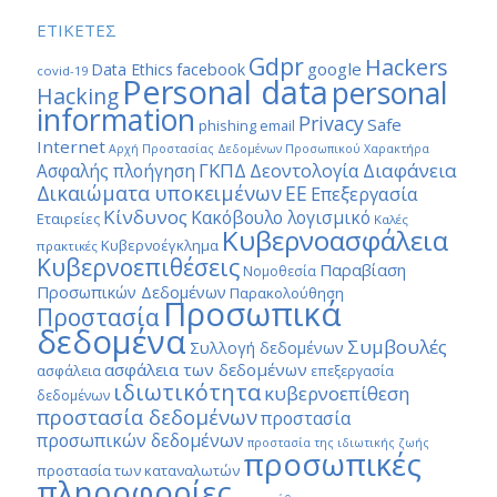
ΕΤΙΚΕΤΕΣ
Gdpr
Hackers
google
Data Ethics
facebook
covid-19
Personal data
personal
Hacking
information
Privacy
Safe
phishing email
Internet
Αρχή Προστασίας Δεδομένων Προσωπικού Χαρακτήρα
ΓΚΠΔ
Διαφάνεια
Δεοντολογία
Ασφαλής πλοήγηση
Δικαιώματα υποκειμένων
ΕΕ
Επεξεργασία
Κίνδυνος
Κακόβουλο λογισμικό
Εταιρείες
Καλές
Κυβερνοασφάλεια
Κυβερνοέγκλημα
πρακτικές
Κυβερνοεπιθέσεις
Παραβίαση
Νομοθεσία
Προσωπικών Δεδομένων
Παρακολούθηση
Προσωπικά
Προστασία
δεδομένα
Συμβουλές
Συλλογή δεδομένων
ασφάλεια των δεδομένων
ασφάλεια
επεξεργασία
ιδιωτικότητα
κυβερνοεπίθεση
δεδομένων
προστασία δεδομένων
προστασία
προσωπικών δεδομένων
προστασία της ιδιωτικής ζωής
προσωπικές
προστασία των καταναλωτών
πληροφορίες