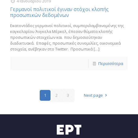
4 Ιανουαρίου 2019
Γερμανοί πολιτικοί έγιναν στόχοι κλοπής
προσωπικών δεδομένων
Εκατοντάδες γερμανοί πολιτικοί, συμπεριλαμβανομένης της
καγκελαρίου Άνγκελα Μέρκελ, έπεσαν θύματα κλοπής
προσωπικών στοιχείων και που δημοσιεύτηκαν
διαδικτυακά. Επαφές, προσωπικές συνομιλίες, οικονομικά
στοιχεία, ανέβηκαν στο Twitter. Προσωπικά
[…]
Περισσότερα
1
2
3
Next page