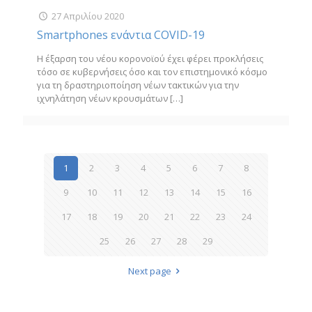
27 Απριλίου 2020
Smartphones ενάντια COVID-19
Η έξαρση του νέου κορονοϊού έχει φέρει προκλήσεις
τόσο σε κυβερνήσεις όσο και τον επιστημονικό κόσμο
για τη δραστηριοποίηση νέων τακτικών για την
ιχνηλάτηση νέων κρουσμάτων
[…]
1
2
3
4
5
6
7
8
9
10
11
12
13
14
15
16
17
18
19
20
21
22
23
24
25
26
27
28
29
Next page