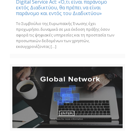
Digital Service Act: «Ό,τι είναι παράνομο
εκτός Διαδικτύου, θα πρέπει να είναι
παράνομο και εντός του Διαδικτύου»
Το Συμβούλιο της Ευρωπαϊκής Ένωσης έχει
προχωρήσει δυναμικά σε μια έκδοση πράξης όσον
αφορά τις ψηφιακές υπηρεσίες και τη προστασία των
προσωπικών δεδομένων των χρηστών,
εκσυγχρονίζοντας
[…]