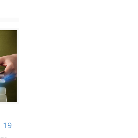
-19
εις