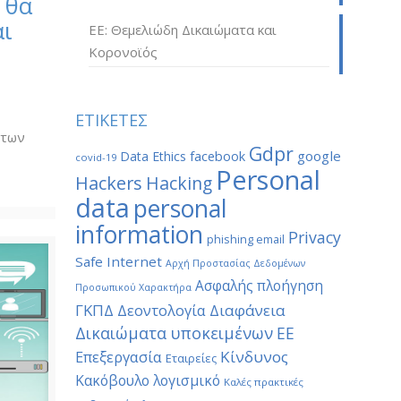
 θα
αι
ΕΕ: Θεμελιώδη Δικαιώματα και
Κορονοϊός
ν
ΕΤΙΚΕΤΕΣ
 των
Gdpr
google
Data Ethics
facebook
covid-19
Personal
Hackers
Hacking
data
personal
information
Privacy
phishing email
Safe Internet
Αρχή Προστασίας Δεδομένων
Ασφαλής πλοήγηση
Προσωπικού Χαρακτήρα
ΓΚΠΔ
Διαφάνεια
Δεοντολογία
Δικαιώματα υποκειμένων
ΕΕ
Κίνδυνος
Επεξεργασία
Εταιρείες
Κακόβουλο λογισμικό
Καλές πρακτικές