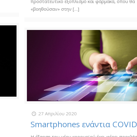
προστατευτικό εξοπλισμό και φάρμακα, όπου θα
«βοηθούσαν» στην
[…]
27 Απριλίου 2020
Smartphones ενάντια COVID
Η έξαρση του νέου κορονοϊού έχει φέρει προκλήσ