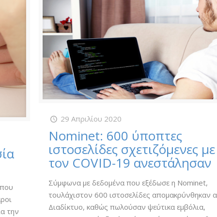
29 Απριλίου 2020
Nominet: 600 ύποπτες
ιστοσελίδες σχετιζόμενες με
σία
τον COVID-19 ανεστάλησαν
Σύμφωνα με δεδομένα που εξέδωσε η Nominet,
 που
τουλάχιστον 600 ιστοσελίδες απομακρύνθηκαν 
εροι
Διαδίκτυο, καθώς πωλούσαν ψεύτικα εμβόλια,
ια την