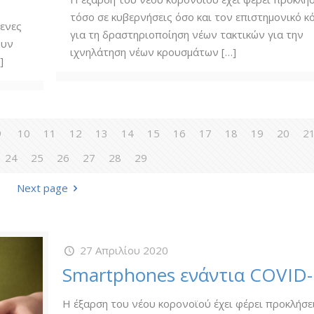
τόσο σε κυβερνήσεις όσο και τον επιστημονικό κ
μενες
για τη δραστηριοποίηση νέων τακτικών για την
ουν
ιχνηλάτηση νέων κρουσμάτων
[…]
]
9
10
11
12
13
14
15
16
17
18
19
20
2
24
25
26
27
28
29
Next page
27 Απριλίου 2020
Smartphones ενάντια COVID-
Η έξαρση του νέου κορονοϊού έχει φέρει προκλήσε