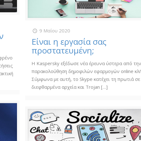
9 Μαΐου 2020
ν
Είναι η εργασία σας
προστατευμένη;
 φρένο
Η Kaspersky εξέδωσε νέα έρευνα ύστερα από τη
τήσεις
παρακολούθηση δημοφιλών εφαρμογών online κλ
ακτική
Σύμφωνα με αυτή, το Skype κατέχει τη πρωτιά σε
διεφθαρμένα αρχεία και Trojan
[…]