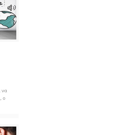
α να
, ο