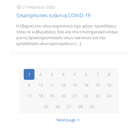
27 Απριλίου 2020
Smartphones ενάντια COVID-19
Η έξαρση του νέου κορονοϊού έχει φέρει προκλήσεις
τόσο σε κυβερνήσεις όσο και τον επιστημονικό κόσμο
για τη δραστηριοποίηση νέων τακτικών για την
ιχνηλάτηση νέων κρουσμάτων
[…]
1
2
3
4
5
6
7
8
9
10
11
12
13
14
15
16
17
18
19
20
21
22
23
24
25
26
27
28
29
Next page