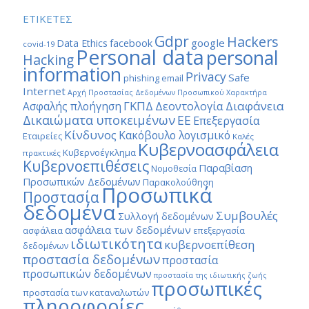
ΕΤΙΚΕΤΕΣ
Gdpr
Hackers
google
Data Ethics
facebook
covid-19
Personal data
personal
Hacking
information
Privacy
Safe
phishing email
Internet
Αρχή Προστασίας Δεδομένων Προσωπικού Χαρακτήρα
ΓΚΠΔ
Διαφάνεια
Δεοντολογία
Ασφαλής πλοήγηση
Δικαιώματα υποκειμένων
ΕΕ
Επεξεργασία
Κίνδυνος
Κακόβουλο λογισμικό
Εταιρείες
Καλές
Κυβερνοασφάλεια
Κυβερνοέγκλημα
πρακτικές
Κυβερνοεπιθέσεις
Παραβίαση
Νομοθεσία
Προσωπικών Δεδομένων
Παρακολούθηση
Προσωπικά
Προστασία
δεδομένα
Συμβουλές
Συλλογή δεδομένων
ασφάλεια των δεδομένων
ασφάλεια
επεξεργασία
ιδιωτικότητα
κυβερνοεπίθεση
δεδομένων
προστασία δεδομένων
προστασία
προσωπικών δεδομένων
προστασία της ιδιωτικής ζωής
προσωπικές
προστασία των καταναλωτών
πληροφορίες