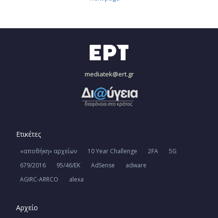
mediatek@ert.gr
Ετικέτες
«αποθήκη» αρχείων
10 Year Challenge
2FA
5G
679/2016
95/46/ΕΚ
AdSense
adware
AGIRC-ARRCO
alexa
Αρχείο