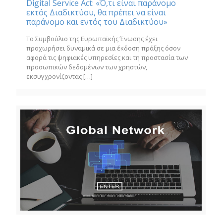
Digital Service Act: «Ό,τι είναι παράνομο
εκτός Διαδικτύου, θα πρέπει να είναι
παράνομο και εντός του Διαδικτύου»
Το Συμβούλιο της Ευρωπαϊκής Ένωσης έχει
προχωρήσει δυναμικά σε μια έκδοση πράξης όσον
αφορά τις ψηφιακές υπηρεσίες και τη προστασία των
προσωπικών δεδομένων των χρηστών,
εκσυγχρονίζοντας
[…]