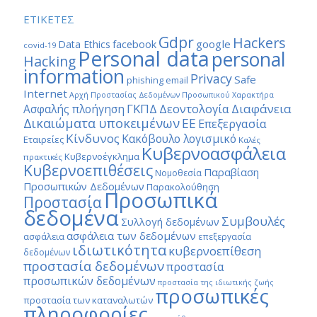
ΕΤΙΚΕΤΕΣ
Gdpr
Hackers
google
Data Ethics
facebook
covid-19
Personal data
personal
Hacking
information
Privacy
Safe
phishing email
Internet
Αρχή Προστασίας Δεδομένων Προσωπικού Χαρακτήρα
ΓΚΠΔ
Διαφάνεια
Δεοντολογία
Ασφαλής πλοήγηση
Δικαιώματα υποκειμένων
ΕΕ
Επεξεργασία
Κίνδυνος
Κακόβουλο λογισμικό
Εταιρείες
Καλές
Κυβερνοασφάλεια
Κυβερνοέγκλημα
πρακτικές
Κυβερνοεπιθέσεις
Παραβίαση
Νομοθεσία
Προσωπικών Δεδομένων
Παρακολούθηση
Προσωπικά
Προστασία
δεδομένα
Συμβουλές
Συλλογή δεδομένων
ασφάλεια των δεδομένων
ασφάλεια
επεξεργασία
ιδιωτικότητα
κυβερνοεπίθεση
δεδομένων
προστασία δεδομένων
προστασία
προσωπικών δεδομένων
προστασία της ιδιωτικής ζωής
προσωπικές
προστασία των καταναλωτών
πληροφορίες