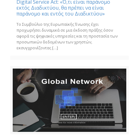
Digital Service Act: «Ό,τι είναι παράνομο
εκτός Διαδικτύου, θα πρέπει να είναι
παράνομο και εντός του Διαδικτύου»
Το Συμβούλιο της Ευρωπαϊκής Ένωσης έχει
προχωρήσει δυναμικά σε μια έκδοση πράξης όσον
αφορά τις ψηφιακές υπηρεσίες και τη προστασία των
προσωπικών δεδομένων των χρηστών,
εκσυγχρονίζοντας
[…]