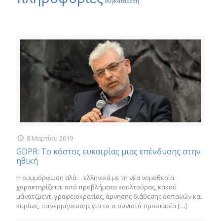
συγκατάθεση
8 Μαρτίου 2019
GDPR: Το κόστος ευκαιρίας μιας επένδυσης στην
ηθική
Η συμμόρφωση αλά… ελληνικά με τη νέα νομοθεσία
χαρακτηρίζεται από προβλήματα κουλτούρας, κακού
μάνατζμεντ, γραφειοκρατίας, άρνησης διάθεσης δαπανών και
κυρίως, παρερμήνευσης για το τι συνιστά προστασία
[…]