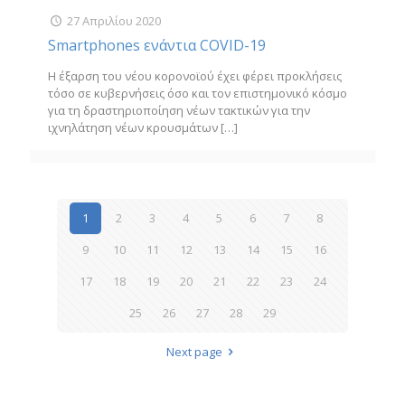
27 Απριλίου 2020
Smartphones ενάντια COVID-19
Η έξαρση του νέου κορονοϊού έχει φέρει προκλήσεις
τόσο σε κυβερνήσεις όσο και τον επιστημονικό κόσμο
για τη δραστηριοποίηση νέων τακτικών για την
ιχνηλάτηση νέων κρουσμάτων
[…]
1
2
3
4
5
6
7
8
9
10
11
12
13
14
15
16
17
18
19
20
21
22
23
24
25
26
27
28
29
Next page