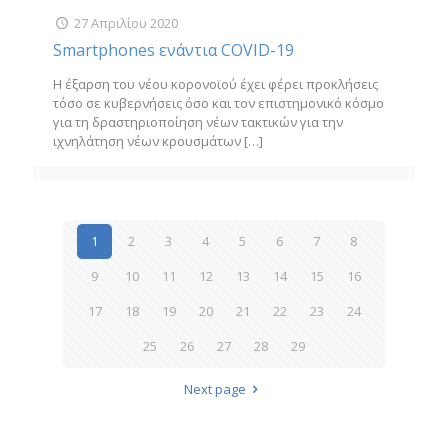
27 Απριλίου 2020
Smartphones ενάντια COVID-19
Η έξαρση του νέου κορονοϊού έχει φέρει προκλήσεις
τόσο σε κυβερνήσεις όσο και τον επιστημονικό κόσμο
για τη δραστηριοποίηση νέων τακτικών για την
ιχνηλάτηση νέων κρουσμάτων
[…]
1
2
3
4
5
6
7
8
9
10
11
12
13
14
15
16
17
18
19
20
21
22
23
24
25
26
27
28
29
Next page