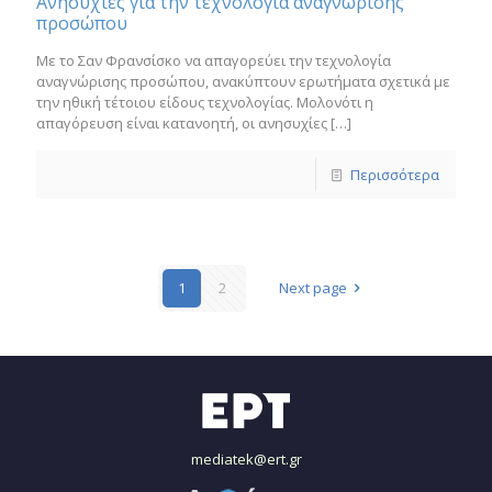
Ανησυχίες για την τεχνολογία αναγνώρισης
προσώπου
Με το Σαν Φρανσίσκο να απαγορεύει την τεχνολογία
αναγνώρισης προσώπου, ανακύπτουν ερωτήματα σχετικά με
την ηθική τέτοιου είδους τεχνολογίας. Μολονότι η
απαγόρευση είναι κατανοητή, οι ανησυχίες
[…]
Περισσότερα
1
2
Next page
mediatek@ert.gr