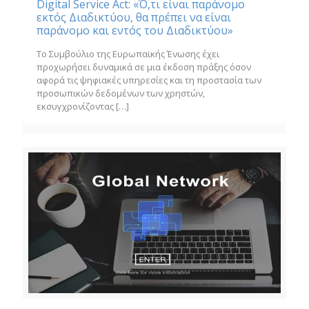
Digital Service Act: «Ό,τι είναι παράνομο
εκτός Διαδικτύου, θα πρέπει να είναι
παράνομο και εντός του Διαδικτύου»
Το Συμβούλιο της Ευρωπαϊκής Ένωσης έχει
προχωρήσει δυναμικά σε μια έκδοση πράξης όσον
αφορά τις ψηφιακές υπηρεσίες και τη προστασία των
προσωπικών δεδομένων των χρηστών,
εκσυγχρονίζοντας
[…]