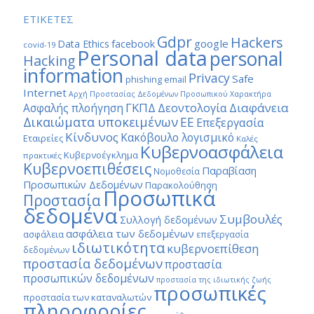
ΕΤΙΚΕΤΕΣ
Gdpr
Hackers
google
Data Ethics
facebook
covid-19
Personal data
personal
Hacking
information
Privacy
Safe
phishing email
Internet
Αρχή Προστασίας Δεδομένων Προσωπικού Χαρακτήρα
ΓΚΠΔ
Διαφάνεια
Δεοντολογία
Ασφαλής πλοήγηση
Δικαιώματα υποκειμένων
ΕΕ
Επεξεργασία
Κίνδυνος
Κακόβουλο λογισμικό
Εταιρείες
Καλές
Κυβερνοασφάλεια
Κυβερνοέγκλημα
πρακτικές
Κυβερνοεπιθέσεις
Παραβίαση
Νομοθεσία
Προσωπικών Δεδομένων
Παρακολούθηση
Προσωπικά
Προστασία
δεδομένα
Συμβουλές
Συλλογή δεδομένων
ασφάλεια των δεδομένων
ασφάλεια
επεξεργασία
ιδιωτικότητα
κυβερνοεπίθεση
δεδομένων
προστασία δεδομένων
προστασία
προσωπικών δεδομένων
προστασία της ιδιωτικής ζωής
προσωπικές
προστασία των καταναλωτών
πληροφορίες