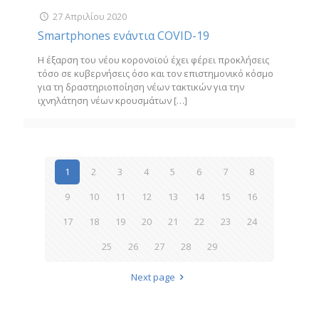
27 Απριλίου 2020
Smartphones ενάντια COVID-19
Η έξαρση του νέου κορονοϊού έχει φέρει προκλήσεις
τόσο σε κυβερνήσεις όσο και τον επιστημονικό κόσμο
για τη δραστηριοποίηση νέων τακτικών για την
ιχνηλάτηση νέων κρουσμάτων
[…]
1
2
3
4
5
6
7
8
9
10
11
12
13
14
15
16
17
18
19
20
21
22
23
24
25
26
27
28
29
Next page