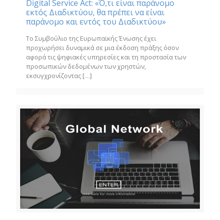
Digital Service Act: «Ό,τι είναι παράνομο
εκτός Διαδικτύου, θα πρέπει να είναι
παράνομο και εντός του Διαδικτύου»
Το Συμβούλιο της Ευρωπαϊκής Ένωσης έχει
προχωρήσει δυναμικά σε μια έκδοση πράξης όσον
αφορά τις ψηφιακές υπηρεσίες και τη προστασία των
προσωπικών δεδομένων των χρηστών,
εκσυγχρονίζοντας
[…]