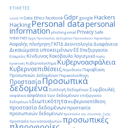
ΕΤΙΚΕΤΕΣ
Gdpr
Hackers
google
Data Ethics
facebook
covid-19
Personal data
personal
Hacking
information
Privacy
Safe
phishing email
Internet
Αρχή Προστασίας Δεδομένων Προσωπικού Χαρακτήρα
ΓΚΠΔ
Διαφάνεια
Δεοντολογία
Ασφαλής πλοήγηση
Δικαιώματα υποκειμένων
ΕΕ
Επεξεργασία
Κίνδυνος
Κακόβουλο λογισμικό
Εταιρείες
Καλές
Κυβερνοασφάλεια
Κυβερνοέγκλημα
πρακτικές
Κυβερνοεπιθέσεις
Παραβίαση
Νομοθεσία
Προσωπικών Δεδομένων
Παρακολούθηση
Προσωπικά
Προστασία
δεδομένα
Συμβουλές
Συλλογή δεδομένων
ασφάλεια των δεδομένων
ασφάλεια
επεξεργασία
ιδιωτικότητα
κυβερνοεπίθεση
δεδομένων
προστασία δεδομένων
προστασία
προσωπικών δεδομένων
προστασία της ιδιωτικής ζωής
προσωπικές
προστασία των καταναλωτών
πληροφορίες