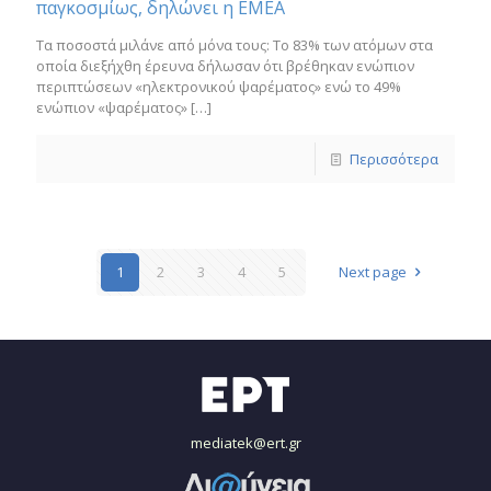
παγκοσμίως, δηλώνει η ΕΜΕΑ
Τα ποσοστά μιλάνε από μόνα τους: Το 83% των ατόμων στα
οποία διεξήχθη έρευνα δήλωσαν ότι βρέθηκαν ενώπιον
περιπτώσεων «ηλεκτρονικού ψαρέματος» ενώ το 49%
ενώπιον «ψαρέματος»
[…]
Περισσότερα
1
2
3
4
5
Next page
mediatek@ert.gr