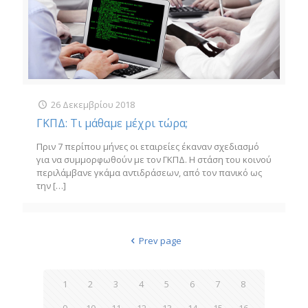
26 Δεκεμβρίου 2018
ΓΚΠΔ: Τι μάθαμε μέχρι τώρα;
Πριν 7 περίπου μήνες οι εταιρείες έκαναν σχεδιασμό
για να συμμορφωθούν με τον ΓΚΠΔ. Η στάση του κοινού
περιλάμβανε γκάμα αντιδράσεων, από τον πανικό ως
την
[…]
Prev page
1
2
3
4
5
6
7
8