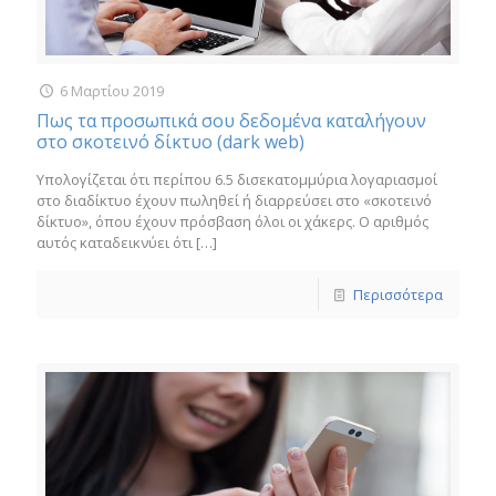
6 Μαρτίου 2019
Πως τα προσωπικά σου δεδομένα καταλήγουν
στο σκοτεινό δίκτυο (dark web)
Υπολογίζεται ότι περίπου 6.5 δισεκατομμύρια λογαριασμοί
στο διαδίκτυο έχουν πωληθεί ή διαρρεύσει στο «σκοτεινό
δίκτυο», όπου έχουν πρόσβαση όλοι οι χάκερς. Ο αριθμός
αυτός καταδεικνύει ότι
[…]
Περισσότερα