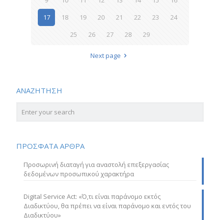
9
10
11
12
13
14
15
16
17
18
19
20
21
22
23
24
25
26
27
28
29
Next page
ΑΝΑΖΗΤΗΣΗ
ΠΡΟΣΦΑΤΑ ΑΡΘΡΑ
Προσωρινή διαταγή για αναστολή επεξεργασίας
δεδομένων προσωπικού χαρακτήρα
Digital Service Act: «Ό,τι είναι παράνομο εκτός
Διαδικτύου, θα πρέπει να είναι παράνομο και εντός του
Διαδικτύου»