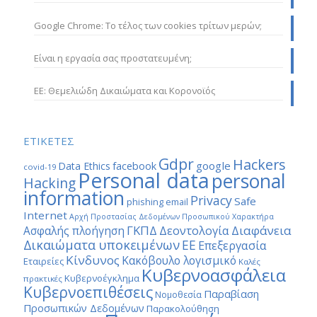
Google Chrome: Το τέλος των cookies τρίτων μερών;
Είναι η εργασία σας προστατευμένη;
ΕΕ: Θεμελιώδη Δικαιώματα και Κορονοϊός
ΕΤΙΚΕΤΕΣ
Gdpr
Hackers
google
Data Ethics
facebook
covid-19
Personal data
personal
Hacking
information
Privacy
Safe
phishing email
Internet
Αρχή Προστασίας Δεδομένων Προσωπικού Χαρακτήρα
ΓΚΠΔ
Διαφάνεια
Δεοντολογία
Ασφαλής πλοήγηση
Δικαιώματα υποκειμένων
ΕΕ
Επεξεργασία
Κίνδυνος
Κακόβουλο λογισμικό
Εταιρείες
Καλές
Κυβερνοασφάλεια
Κυβερνοέγκλημα
πρακτικές
Κυβερνοεπιθέσεις
Παραβίαση
Νομοθεσία
Προσωπικών Δεδομένων
Παρακολούθηση