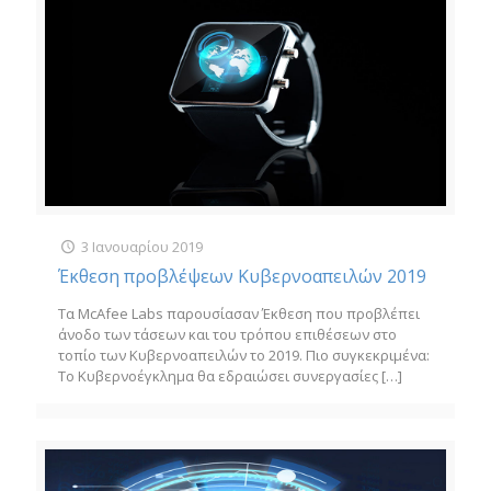
3 Ιανουαρίου 2019
Έκθεση προβλέψεων Κυβερνοαπειλών 2019
Τα McAfee Labs παρουσίασαν Έκθεση που προβλέπει
άνοδο των τάσεων και του τρόπου επιθέσεων στο
τοπίο των Κυβερνοαπειλών το 2019. Πιο συγκεκριμένα:
Το Κυβερνοέγκλημα θα εδραιώσει συνεργασίες
[…]