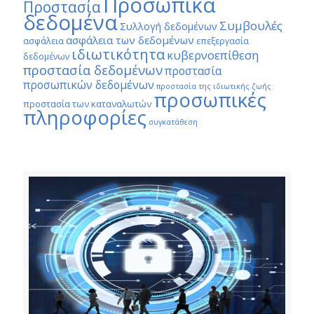
Προσωπικά
Προστασία
δεδομένα
Συμβουλές
Συλλογή δεδομένων
ασφάλεια των δεδομένων
ασφάλεια
επεξεργασία
ιδιωτικότητα
κυβερνοεπίθεση
δεδομένων
προστασία δεδομένων
προστασία
προσωπικών δεδομένων
προστασία της ιδιωτικής ζωής
προσωπικές
προστασία των καταναλωτών
πληροφορίες
συγκατάθεση