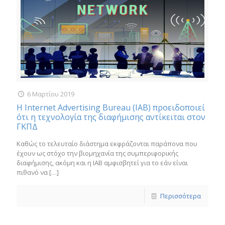
6 Μαρτίου 2019
Η Internet Advertising Bureau (IAB) προειδοποιεί
ότι η τεχνολογία της διαφήμισης αντίκειται στον
ΓΚΠΔ
Καθώς το τελευταίο διάστημα εκφράζονται παράπονα που
έχουν ως στόχο την βιομηχανία της συμπεριφορικής
διαφήμισης, ακόμη και η ΙΑΒ αμφισβητεί για το εάν είναι
πιθανό να
[…]
Περισσότερα