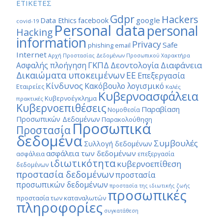
ΕΤΙΚΕΤΕΣ
Gdpr
Hackers
google
Data Ethics
facebook
covid-19
Personal data
personal
Hacking
information
Privacy
Safe
phishing email
Internet
Αρχή Προστασίας Δεδομένων Προσωπικού Χαρακτήρα
ΓΚΠΔ
Διαφάνεια
Δεοντολογία
Ασφαλής πλοήγηση
Δικαιώματα υποκειμένων
ΕΕ
Επεξεργασία
Κίνδυνος
Κακόβουλο λογισμικό
Εταιρείες
Καλές
Κυβερνοασφάλεια
Κυβερνοέγκλημα
πρακτικές
Κυβερνοεπιθέσεις
Παραβίαση
Νομοθεσία
Προσωπικών Δεδομένων
Παρακολούθηση
Προσωπικά
Προστασία
δεδομένα
Συμβουλές
Συλλογή δεδομένων
ασφάλεια των δεδομένων
ασφάλεια
επεξεργασία
ιδιωτικότητα
κυβερνοεπίθεση
δεδομένων
προστασία δεδομένων
προστασία
προσωπικών δεδομένων
προστασία της ιδιωτικής ζωής
προσωπικές
προστασία των καταναλωτών
πληροφορίες
συγκατάθεση