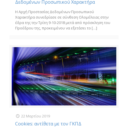
Δεδομένων Προσωπικού Χαρακτήρα
Η Αρχή Προστασίας ∆εδοµένων Προσωπικού
Χαρακτήρα συνεδρίασε σε σύνθεση Ολοµέλειας στην
έδρα της την Τρίτη 9-10-2018 µετά από πρόσκληση του
Προέδρου της, προκειµένου να εξετάσει το
[…]
22 Μαρτίου 2019
Cookies: αντίθετα με τον ΓΚΠΔ