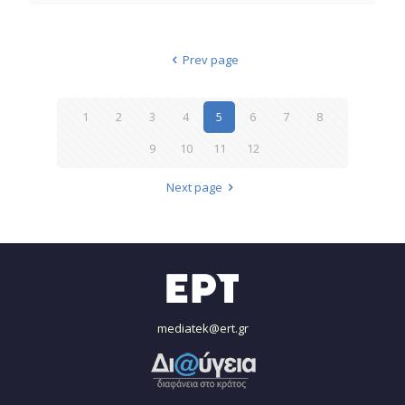
Prev page
1
2
3
4
5
6
7
8
9
10
11
12
Next page
mediatek@ert.gr