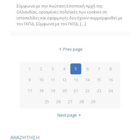
Σύμφωνα με την Ανώτατη Εποπτική Αρχή της
Ολλανδίας, ορισμένες πολιτικές των cookies σε
ιστοσελίδες και εφαρμογές δεν έχουν συμμορφωθεί με
τον ΓΚΠΔ. Σύμφωνα με τον ΓΚΠΔ,
[…]
Prev page
1
2
3
4
5
6
7
8
9
10
11
12
13
14
15
16
17
18
19
20
21
22
23
24
25
26
27
28
29
Next page
ΑΝΑΖΗΤΗΣΗ