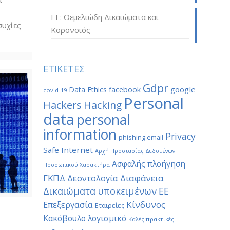
ΕΕ: Θεμελιώδη Δικαιώματα και
συχίες
Κορονοϊός
ΕΤΙΚΕΤΕΣ
Gdpr
google
Data Ethics
facebook
covid-19
Personal
Hackers
Hacking
data
personal
information
Privacy
phishing email
Safe Internet
Αρχή Προστασίας Δεδομένων
Ασφαλής πλοήγηση
Προσωπικού Χαρακτήρα
ΓΚΠΔ
Διαφάνεια
Δεοντολογία
Δικαιώματα υποκειμένων
ΕΕ
Κίνδυνος
Επεξεργασία
Εταιρείες
Κακόβουλο λογισμικό
Καλές πρακτικές