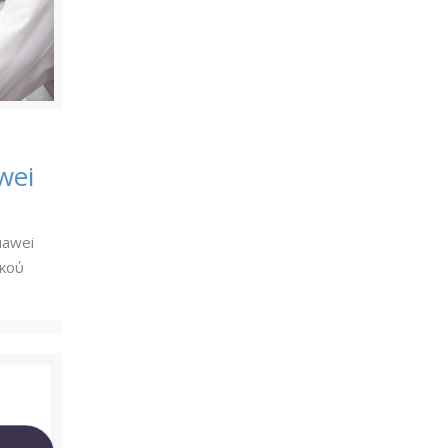
wei
uawei
υκού