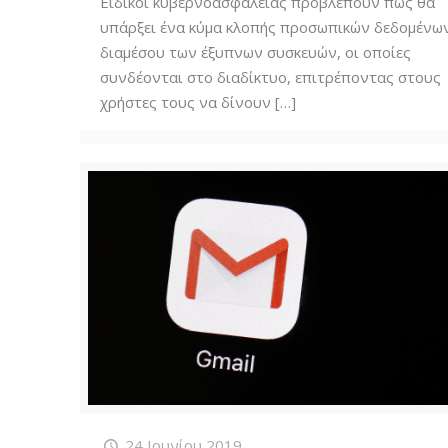
Ειδικοί κυβερνοασφάλειας προβλέπουν πως θα
υπάρξει ένα κύμα κλοπής προσωπικών δεδομένω
διαμέσου των έξυπνων συσκευών, οι οποίες
συνδέονται στο διαδίκτυο, επιτρέποντας στους
χρήστες τους να δίνουν
[…]
24 Ιουνίου 2019