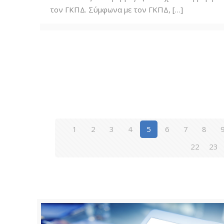
τον ΓΚΠΔ. Σύμφωνα με τον ΓΚΠΔ,
[…]
1
2
3
4
5
6
7
8
22
23