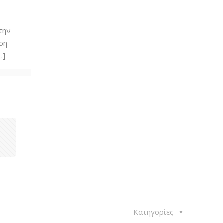
την
ση
…]
1
Κατηγορίες