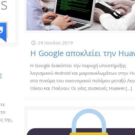
24 Ιουνίου 2019
Η Google αποκλείει την Hua
Η Google διακόπτει την παροχή υποστήριξης
ε
λογισμικού Android και μικροκυκλωμάτων στην H
στο πνεύμα του οικονομικού πολέμου μεταξύ Λε
Οίκου και Πεκίνου. Οι νέες συσκευές Huawei
[…]
ετε
 το
ς της,