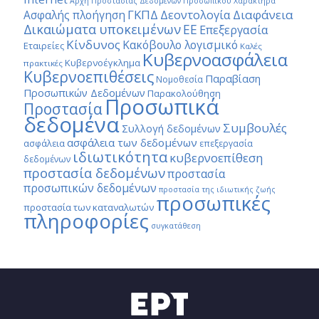
Αρχή Προστασίας Δεδομένων Προσωπικού Χαρακτήρα
ΓΚΠΔ
Διαφάνεια
Δεοντολογία
Ασφαλής πλοήγηση
Δικαιώματα υποκειμένων
ΕΕ
Επεξεργασία
Κίνδυνος
Κακόβουλο λογισμικό
Εταιρείες
Καλές
Κυβερνοασφάλεια
Κυβερνοέγκλημα
πρακτικές
Κυβερνοεπιθέσεις
Παραβίαση
Νομοθεσία
Προσωπικών Δεδομένων
Παρακολούθηση
Προσωπικά
Προστασία
δεδομένα
Συμβουλές
Συλλογή δεδομένων
ασφάλεια των δεδομένων
ασφάλεια
επεξεργασία
ιδιωτικότητα
κυβερνοεπίθεση
δεδομένων
προστασία δεδομένων
προστασία
προσωπικών δεδομένων
προστασία της ιδιωτικής ζωής
προσωπικές
προστασία των καταναλωτών
πληροφορίες
συγκατάθεση