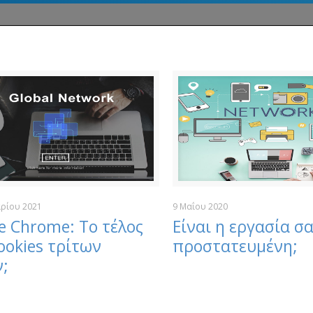
ρίου 2021
9 Μαΐου 2020
e Chrome: Το τέλος
Είναι η εργασία σ
ookies τρίτων
προστατευμένη;
;