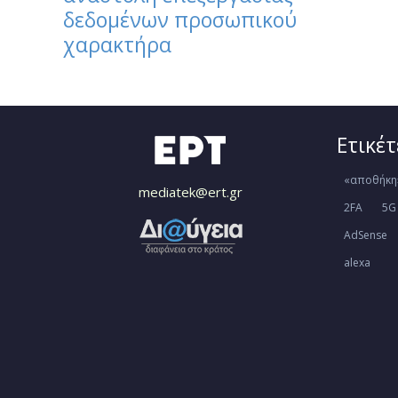
δεδομένων προσωπικού
χαρακτήρα
Ετικέτ
«αποθήκη
mediatek@ert.gr
2FA
5G
AdSense
alexa