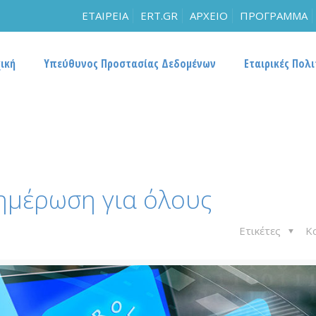
ΕΤΑΙΡΕΙΑ
ERT.GR
ΑΡΧΕΙΟ
ΠΡΟΓΡΑΜΜΑ
ική
Υπεύθυνος Προστασίας Δεδομένων
Εταιρικές Πολι
ημέρωση για όλους
Ετικέτες
Κ