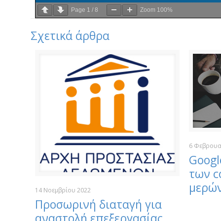
Page
1
/
8
Zoom
100%
Σχετικά άρθρα
6 Φεβρουα
Googl
των c
μερών
14 Νοεμβρίου 2022
Προσωρινή διαταγή για
αναστολή επεξεργασίας