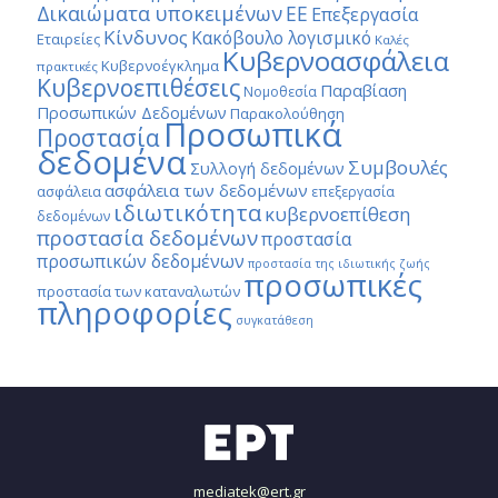
Δικαιώματα υποκειμένων
ΕΕ
Επεξεργασία
Κίνδυνος
Κακόβουλο λογισμικό
Εταιρείες
Καλές
Κυβερνοασφάλεια
Κυβερνοέγκλημα
πρακτικές
Κυβερνοεπιθέσεις
Παραβίαση
Νομοθεσία
Προσωπικών Δεδομένων
Παρακολούθηση
Προσωπικά
Προστασία
δεδομένα
Συμβουλές
Συλλογή δεδομένων
ασφάλεια των δεδομένων
ασφάλεια
επεξεργασία
ιδιωτικότητα
κυβερνοεπίθεση
δεδομένων
προστασία δεδομένων
προστασία
προσωπικών δεδομένων
προστασία της ιδιωτικής ζωής
προσωπικές
προστασία των καταναλωτών
πληροφορίες
συγκατάθεση
mediatek@ert.gr