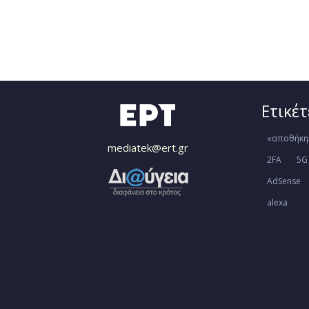
Ετικέτ
«αποθήκη
mediatek@ert.gr
2FA
5G
AdSense
alexa