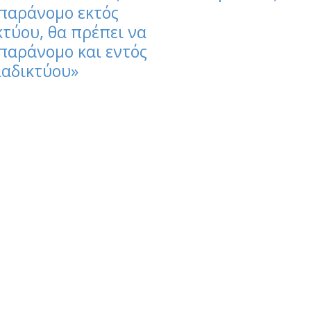
 παράνομο εκτός
κτύου, θα πρέπει να
 παράνομο και εντός
ιαδικτύου»