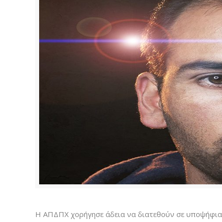
H ΑΠΔΠΧ χορήγησε άδεια να διατεθούν σε υποψήφι