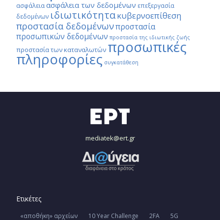
ασφάλεια των δεδομένων
ασφάλεια
επεξεργασία
ιδιωτικότητα
κυβερνοεπίθεση
δεδομένων
προστασία δεδομένων
προστασία
προσωπικών δεδομένων
προστασία της ιδιωτικής ζωής
προσωπικές
προστασία των καταναλωτών
πληροφορίες
συγκατάθεση
mediatek@ert.gr
Ετικέτες
«αποθήκη» αρχείων
10 Year Challenge
2FA
5G