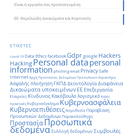
Είναι η εργασία σας προστατευμένη;
ΕΕ: Θεμελιώδη Δικαιώματα και Κορονοϊός
ΕΤΙΚΕΤΕΣ
Gdpr
Hackers
google
Data Ethics
facebook
covid-19
Personal data
personal
Hacking
information
Privacy
Safe
phishing email
Internet
Αρχή Προστασίας Δεδομένων Προσωπικού Χαρακτήρα
ΓΚΠΔ
Διαφάνεια
Δεοντολογία
Ασφαλής πλοήγηση
Δικαιώματα υποκειμένων
ΕΕ
Επεξεργασία
Κίνδυνος
Κακόβουλο λογισμικό
Εταιρείες
Καλές
Κυβερνοασφάλεια
Κυβερνοέγκλημα
πρακτικές
Κυβερνοεπιθέσεις
Παραβίαση
Νομοθεσία
Προσωπικών Δεδομένων
Παρακολούθηση
Προσωπικά
Προστασία
δεδομένα
Συμβουλές
Συλλογή δεδομένων