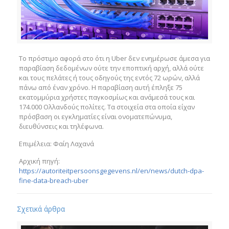
Το πρόστιμο αφορά στο ότι η Uber δεν ενημέρωσε άμεσα για
παραβίαση δεδομένων ούτε την εποπτική αρχή, αλλά ούτε
και τους πελάτες ή τους οδηγούς της εντός 72 ωρών, αλλά
πάνω από έναν χρόνο. Η παραβίαση αυτή έπληξε 75
εκατομμύρια χρήστες παγκοσμίως και ανάμεσά τους και
174.000 Ολλανδούς πολίτες. Τα στοιχεία στα οποία είχαν
πρόσβαση οι εγκληματίες είναι ονοματεπώνυμα,
διευθύνσεις και τηλέφωνα.
Επιμέλεια: Φαίη Λαχανά
Αρχική πηγή:
https://autoriteitpersoonsgegevens.nl/en/news/dutch-dpa-
fine-data-breach-uber
Σχετικά άρθρα