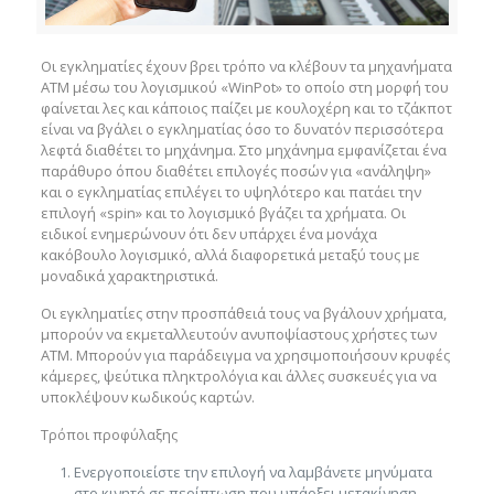
Οι εγκληματίες έχουν βρει τρόπο να κλέβουν τα μηχανήματα
ΑΤΜ μέσω του λογισμικού «WinPot» το οποίο στη μορφή του
φαίνεται λες και κάποιος παίζει με κουλοχέρη και το τζάκποτ
είναι να βγάλει ο εγκληματίας όσο το δυνατόν περισσότερα
λεφτά διαθέτει το μηχάνημα. Στο μηχάνημα εμφανίζεται ένα
παράθυρο όπου διαθέτει επιλογές ποσών για «ανάληψη»
και ο εγκληματίας επιλέγει το υψηλότερο και πατάει την
επιλογή «spin» και το λογισμικό βγάζει τα χρήματα. Οι
ειδικοί ενημερώνουν ότι δεν υπάρχει ένα μονάχα
κακόβουλο λογισμικό, αλλά διαφορετικά μεταξύ τους με
μοναδικά χαρακτηριστικά.
Οι εγκληματίες στην προσπάθειά τους να βγάλουν χρήματα,
μπορούν να εκμεταλλευτούν ανυποψίαστους χρήστες των
ΑΤΜ. Μπορούν για παράδειγμα να χρησιμοποιήσουν κρυφές
κάμερες, ψεύτικα πληκτρολόγια και άλλες συσκευές για να
υποκλέψουν κωδικούς καρτών.
Τρόποι προφύλαξης
Ενεργοποιείστε την επιλογή να λαμβάνετε μηνύματα
στο κινητό σε περίπτωση που υπάρξει μετακίνηση