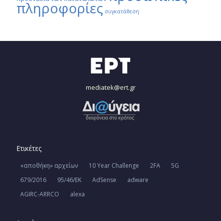
πληροφορίες
συγκατάθεση
mediatek@ert.gr
Ετικέτες
«αποθήκη» αρχείων
10 Year Challenge
2FA
5G
679/2016
95/46/ΕΚ
AdSense
adware
AGIRC-ARRCO
alexa