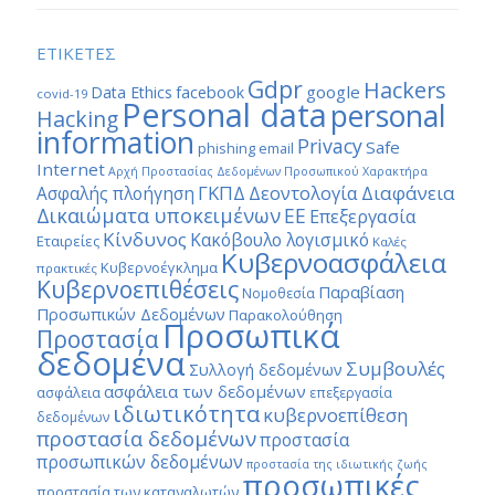
ΕΤΙΚΕΤΕΣ
Gdpr
Hackers
google
Data Ethics
facebook
covid-19
Personal data
personal
Hacking
information
Privacy
Safe
phishing email
Internet
Αρχή Προστασίας Δεδομένων Προσωπικού Χαρακτήρα
ΓΚΠΔ
Διαφάνεια
Δεοντολογία
Ασφαλής πλοήγηση
Δικαιώματα υποκειμένων
ΕΕ
Επεξεργασία
Κίνδυνος
Κακόβουλο λογισμικό
Εταιρείες
Καλές
Κυβερνοασφάλεια
Κυβερνοέγκλημα
πρακτικές
Κυβερνοεπιθέσεις
Παραβίαση
Νομοθεσία
Προσωπικών Δεδομένων
Παρακολούθηση
Προσωπικά
Προστασία
δεδομένα
Συμβουλές
Συλλογή δεδομένων
ασφάλεια των δεδομένων
ασφάλεια
επεξεργασία
ιδιωτικότητα
κυβερνοεπίθεση
δεδομένων
προστασία δεδομένων
προστασία
προσωπικών δεδομένων
προστασία της ιδιωτικής ζωής
προσωπικές
προστασία των καταναλωτών