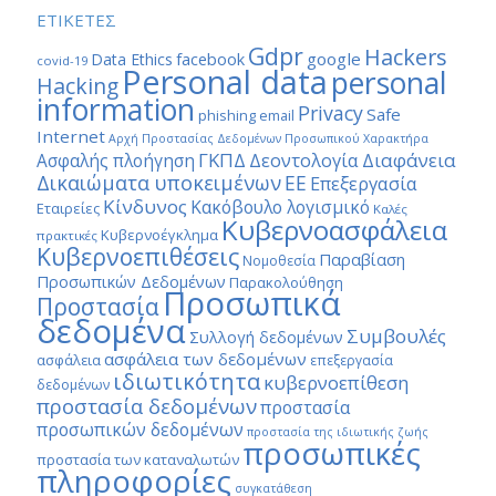
ΕΤΙΚΕΤΕΣ
Gdpr
Hackers
google
Data Ethics
facebook
covid-19
Personal data
personal
Hacking
information
Privacy
Safe
phishing email
Internet
Αρχή Προστασίας Δεδομένων Προσωπικού Χαρακτήρα
ΓΚΠΔ
Διαφάνεια
Δεοντολογία
Ασφαλής πλοήγηση
Δικαιώματα υποκειμένων
ΕΕ
Επεξεργασία
Κίνδυνος
Κακόβουλο λογισμικό
Εταιρείες
Καλές
Κυβερνοασφάλεια
Κυβερνοέγκλημα
πρακτικές
Κυβερνοεπιθέσεις
Παραβίαση
Νομοθεσία
Προσωπικών Δεδομένων
Παρακολούθηση
Προσωπικά
Προστασία
δεδομένα
Συμβουλές
Συλλογή δεδομένων
ασφάλεια των δεδομένων
ασφάλεια
επεξεργασία
ιδιωτικότητα
κυβερνοεπίθεση
δεδομένων
προστασία δεδομένων
προστασία
προσωπικών δεδομένων
προστασία της ιδιωτικής ζωής
προσωπικές
προστασία των καταναλωτών
πληροφορίες
συγκατάθεση