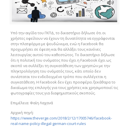
Υπό την αιγίδα του ΓΚΠΔ, το δικαστήριο δήλωσε ότι οι
χρήστες οφείλουν να έχουν τη δυνατότητα να εγγράφονται
στην πλατφόρμα με ψευδώνυμα, ενώ η Facebook θα
προχωρήσει σε έφεση και θα αλλάξει τους κανόνες
λειτουργίας αυτού του καθεστώτος. Το δικαστήριο δήλωσε
ότι η πολιτική του ονόματος που έχει η Facebook έχει ως
σκοπό να συλλέξει τη συγκατάθεση των χρηστών με την
πληκτρολόγηση του ονόματός τους, κάτι οποίο δεν
συνίσταται τον ενδεδειγμένο τρόπο που συλλέγεται η
συγκατάθεση. Η Facebook δεν έχει προσφέρει ξεκάθαρα το
δικαίωμα της επιλογής για τους χρήστες και χρησιμοποιεί τις
φωτογραφίες τους για διαφημιστικούς σκοπούς.
Επιμέλεια: Φαίη Λαχανά
Αρχική πηγή:
https://www.theverge.com/2018/2/12/17005746/facebook-
real-name-policy-illegal-german-court-rules