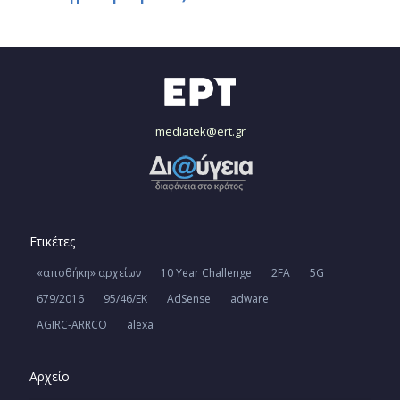
mediatek@ert.gr
Ετικέτες
«αποθήκη» αρχείων
10 Year Challenge
2FA
5G
679/2016
95/46/ΕΚ
AdSense
adware
AGIRC-ARRCO
alexa
Αρχείο