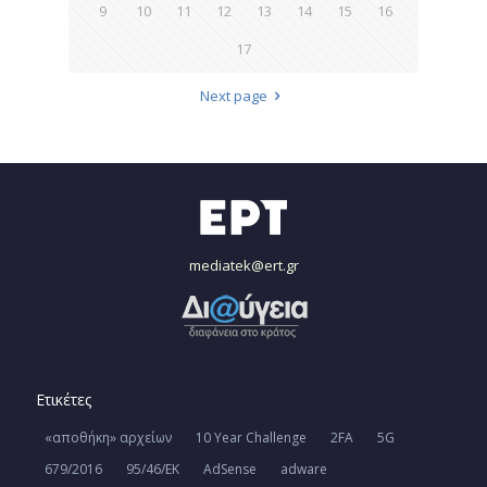
9
10
11
12
13
14
15
16
17
Next page
mediatek@ert.gr
Ετικέτες
«αποθήκη» αρχείων
10 Year Challenge
2FA
5G
679/2016
95/46/ΕΚ
AdSense
adware