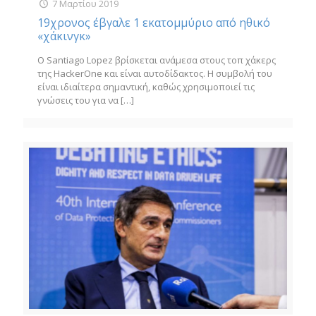
7 Μαρτίου 2019
19χρονος έβγαλε 1 εκατομμύριο από ηθικό
«χάκινγκ»
Ο Santiago Lopez βρίσκεται ανάμεσα στους τοπ χάκερς
της HackerOne και είναι αυτοδίδακτος. Η συμβολή του
είναι ιδιαίτερα σημαντική, καθώς χρησιμοποιεί τις
γνώσεις του για να
[…]