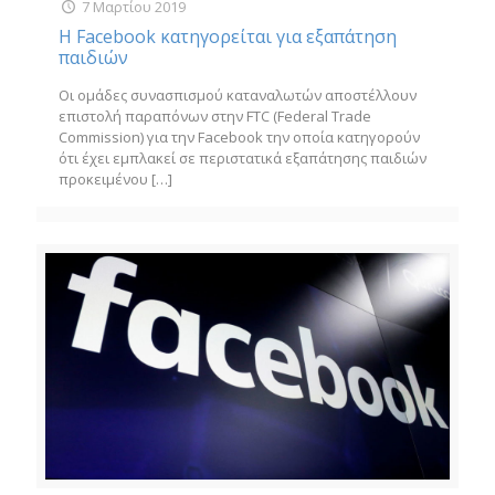
7 Μαρτίου 2019
Η Facebook κατηγορείται για εξαπάτηση
παιδιών
Οι ομάδες συνασπισμού καταναλωτών αποστέλλουν
επιστολή παραπόνων στην FTC (Federal Trade
Commission) για την Facebook την οποία κατηγορούν
ότι έχει εμπλακεί σε περιστατικά εξαπάτησης παιδιών
προκειμένου
[…]