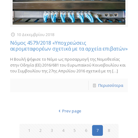
10 Δεκεμβρίου 2018
Νόμος 4579/2018 «Υποχρεώσεις
αερομεταφορέων σχετικά με τα αρχεία επιβατών»
H Bουλή ψήφισε το Νόμο ως προσαρμογή της Νομοθεσίας
στην Οδηγία (ΕΕ) 2016/681 του Ευρωπαϊκού Κοινοβουλίου και
του Συμβουλίου της 27ης Απριλίου 2016 σχετικά με τη
[…]
Περισσότερα
Prev page
1
2
3
4
5
6
7
8