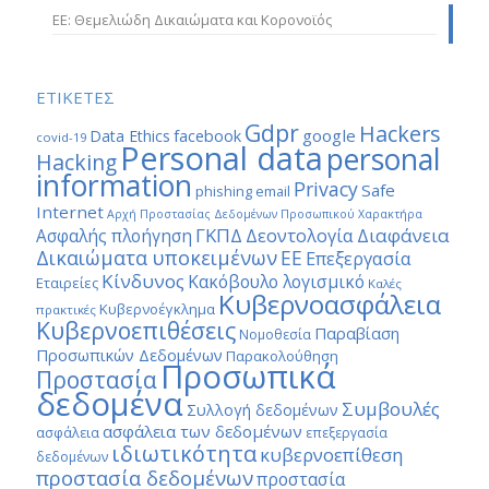
ΕΕ: Θεμελιώδη Δικαιώματα και Κορονοϊός
ΕΤΙΚΕΤΕΣ
Gdpr
Hackers
google
Data Ethics
facebook
covid-19
Personal data
personal
Hacking
information
Privacy
Safe
phishing email
Internet
Αρχή Προστασίας Δεδομένων Προσωπικού Χαρακτήρα
ΓΚΠΔ
Διαφάνεια
Δεοντολογία
Ασφαλής πλοήγηση
Δικαιώματα υποκειμένων
ΕΕ
Επεξεργασία
Κίνδυνος
Κακόβουλο λογισμικό
Εταιρείες
Καλές
Κυβερνοασφάλεια
Κυβερνοέγκλημα
πρακτικές
Κυβερνοεπιθέσεις
Παραβίαση
Νομοθεσία
Προσωπικών Δεδομένων
Παρακολούθηση
Προσωπικά
Προστασία
δεδομένα
Συμβουλές
Συλλογή δεδομένων
ασφάλεια των δεδομένων
ασφάλεια
επεξεργασία
ιδιωτικότητα
κυβερνοεπίθεση
δεδομένων
προστασία δεδομένων
προστασία