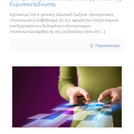
Ευρωπαϊκής΄Ενωσης
Σχετικά με την e -privacy (ιδιωτική ζωή και ηλεκτρονικές
επικοινωνίες) διαβάζουμε: Σε ό,τι αφορά την επιτρεπόμενη
επεξεργασία των δεδομένων ηλεκτρονικών
επικοινωνιών(άρθρο 6), στις συζητήσεις τόσο σε
[…]
Περισσότερα