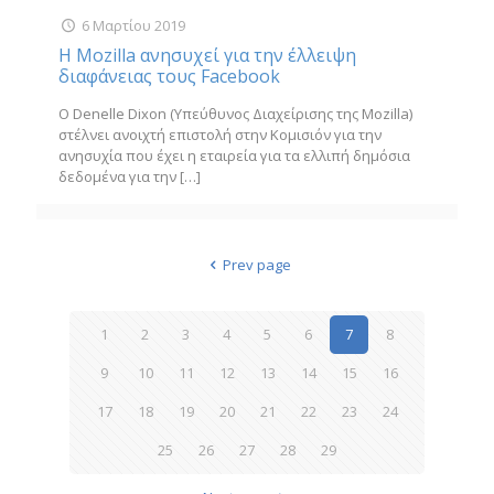
6 Μαρτίου 2019
H Mozilla ανησυχεί για την έλλειψη
διαφάνειας τους Facebook
Ο Denelle Dixon (Υπεύθυνος Διαχείρισης της Mozilla)
στέλνει ανοιχτή επιστολή στην Κομισιόν για την
ανησυχία που έχει η εταιρεία για τα ελλιπή δημόσια
δεδομένα για την
[…]
Prev page
1
2
3
4
5
6
7
8
9
10
11
12
13
14
15
16
17
18
19
20
21
22
23
24
25
26
27
28
29