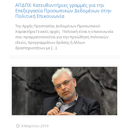
ΑΠΔΠΧ: Κατευθυντήριες γραμμές για την
Επεξεργασία Προσωπικών Δεδομένων στην
Πολιτική Επικοινωνία
Της Αρχής Προστασίας Δεδομένων Προσωπικού
Χαρακτήρα Γενικές αρχές Πολιτική είναι η επικοινωνία
που πραγματοποιείται για την προώθηση πολιτικών
ιδεών, προγραμμάτων δράσης ή άλλων
δραστηριοτήτων με
[…]
8 Μαρτίου 2019